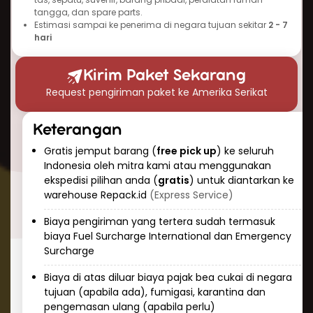
Indonesia
tangga, dan spare parts.
Estimasi sampai ke penerima di negara tujuan sekitar
2 - 7
Tidak punya waktu untuk mengantarkan
hari
barang? Repack.id menyediakan layanan
jemput barang gratis (free pick up) di seluruh
Kirim Paket Sekarang
Indonesia. Layanan ini dirancang untuk
Request pengiriman paket ke Amerika Serikat
memberikan kenyamanan ekstra, terutama
bagi pelanggan yang memiliki jadwal padat
Keterangan
atau barang yang berat dan berukuran besar.
Gratis jemput barang (
free pick up
) ke seluruh
3. Estimasi Waktu Pengiriman yang Cepat
Indonesia oleh mitra kami atau menggunakan
ekspedisi pilihan anda (
gratis
) untuk diantarkan ke
Waktu pengiriman paket ke Amerika Serikat
warehouse Repack.id
(Express Service)
(USA) melalui jalur udara hanya membutuhkan
waktu 4-9 hari saja. Waktu ini sudah termasuk
Biaya pengiriman yang tertera sudah termasuk
proses pengelolaan di pihak kami,
biaya Fuel Surcharge International dan Emergency
Surcharge
penjemputan, pengemasan ulang (jika
diperlukan), dan pengiriman hingga ke alamat
Biaya di atas diluar biaya pajak bea cukai di negara
tujuan. Untuk layanan yang tidak terburu-buru,
tujuan (apabila ada), fumigasi, karantina dan
pengemasan ulang (apabila perlu)
pengiriman via laut juga dapat menjadi pilihan