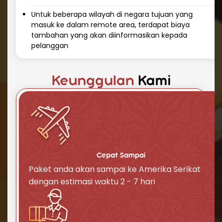
yang lebih ekonomis, meskipun membutuhkan
Untuk beberapa wilayah di negara tujuan yang
waktu lebih lama sekitar 30-45 hari.
masuk ke dalam remote area, terdapat biaya
tambahan yang akan diinformasikan kepada
4. Cakupan Luas untuk Semua Jenis
pelanggan
Barang
Kami tidak hanya melayani pengiriman
dokumen, tetapi juga makanan kering,
Keunggulan
Kami
kosmetik, cairan, elektronik, hingga barang
besar seperti peralatan rumah tangga dan
spare part kendaraan. Dengan pengalaman
menangani berbagai jenis barang, kami
menjamin setiap pengiriman ke Amerika
Serikat (USA) akan berjalan dengan lancar dan
Cepat Sampai
Paket anda akan sampai ke Amerika Serikat
aman.
dengan estimasi waktu 2 - 7 hari
Cara Kirim Paket Murah ke Amerika
Serikat (USA) dengan Repack.id
Berikut adalah langkah mudah untuk cara kirim