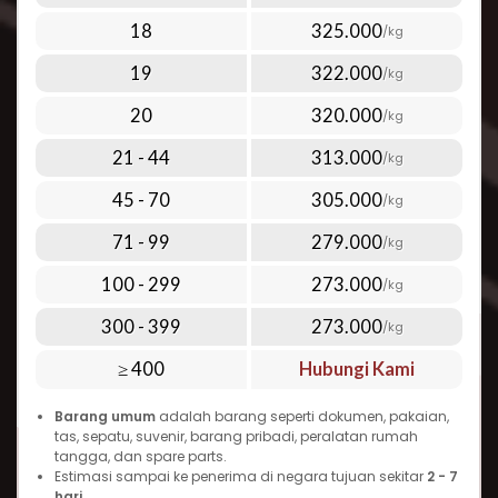
tersembunyi. Tarif kami dihitung secara
18
325.000
/kg
transparan berdasarkan berat aktual atau
19
322.000
berat dimensi (mana yang lebih tinggi).
/kg
Sebagai contoh:
20
320.000
/kg
Berat
Tarif (per
Waktu
Paket
Kg)
Pengiriman
21 - 44
313.000
/kg
1 kg
Rp 680.000/kg
4-9 hari
5 kg
Rp 375.000/kg
4-9 hari
45 - 70
305.000
/kg
10 kg
Rp 290.000/kg
4-9 hari
Dengan tarif tersebut, Anda bisa menikmati
71 - 99
279.000
/kg
pengiriman cepat tanpa perlu mengorbankan
100 - 299
273.000
/kg
anggaran. Bahkan untuk pengiriman dengan
berat di atas 100 kg, kami menawarkan tarif
300 - 399
273.000
/kg
yang lebih ekonomis mulai dari Rp 210.000 per
≥ 400
Hubungi Kami
kg.
2. Layanan Jemput Gratis di Seluruh
Barang umum
adalah barang seperti dokumen, pakaian,
tas, sepatu, suvenir, barang pribadi, peralatan rumah
Indonesia
tangga, dan spare parts.
Estimasi sampai ke penerima di negara tujuan sekitar
2 - 7
Tidak punya waktu untuk mengantarkan
hari