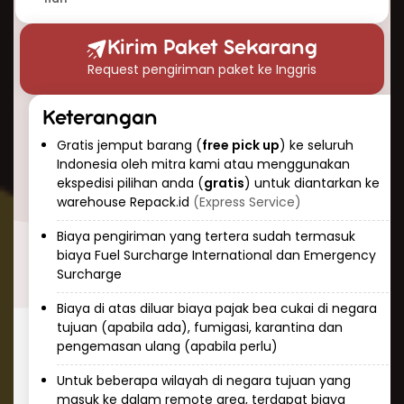
barang? Repack.id menyediakan layanan
jemput barang gratis (free pick up) di seluruh
Kirim Paket Sekarang
Indonesia. Layanan ini dirancang untuk
Request pengiriman paket ke Inggris
memberikan kenyamanan ekstra, terutama
bagi pelanggan yang memiliki jadwal padat
Keterangan
atau barang yang berat dan berukuran besar.
Gratis jemput barang (
free pick up
) ke seluruh
3. Estimasi Waktu Pengiriman yang Cepat
Indonesia oleh mitra kami atau menggunakan
ekspedisi pilihan anda (
gratis
) untuk diantarkan ke
Waktu pengiriman paket ke Inggris (UK)
warehouse Repack.id
(Express Service)
melalui jalur udara hanya membutuhkan waktu
4-9 hari saja. Waktu ini sudah termasuk proses
Biaya pengiriman yang tertera sudah termasuk
pengelolaan di pihak kami, penjemputan,
biaya Fuel Surcharge International dan Emergency
Surcharge
pengemasan ulang (jika diperlukan), dan
pengiriman hingga ke alamat tujuan. Untuk
Biaya di atas diluar biaya pajak bea cukai di negara
layanan yang tidak terburu-buru, pengiriman
tujuan (apabila ada), fumigasi, karantina dan
pengemasan ulang (apabila perlu)
via laut juga dapat menjadi pilihan yang lebih
ekonomis, meskipun membutuhkan waktu
Untuk beberapa wilayah di negara tujuan yang
lebih lama sekitar 30-45 hari.
masuk ke dalam remote area, terdapat biaya