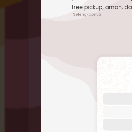
free pickup, aman, d
Proses kirim paket ke Jerman ki
terjangkau dengan layanan unggu
kebutuhan Anda, mulai dari pen
hingga barang berukuran besar, 
lengkap dengan tarif kompetitif
layanan profesional. Anda tidak 
proses pengiriman dari pengema