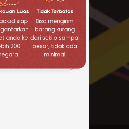
kauan Luas
Tidak Terbatas
ck.id siap
Bisa mengirim
gantarkan
barang kurang
et anda ke
dari sekilo sampai
ebih 200
besar, tidak ada
negara
minimal