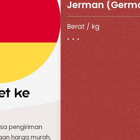
Jerman (Germ
Berat / kg
et ke
asa pengiriman
gan harga murah,