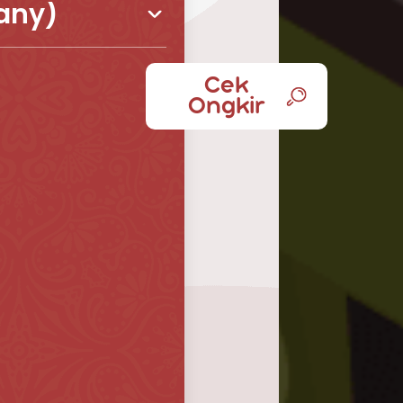
any)
Cek
Ongkir