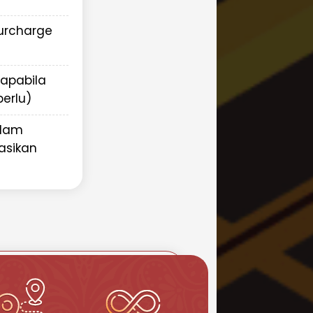
Surcharge
(apabila
erlu)
alam
asikan