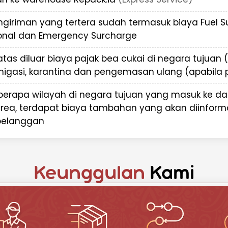
ke Jerman dengan
ngiriman yang tertera sudah termasuk biaya Fuel 
ional dan Emergency Surcharge
tuk cara kirim paket murah ke
atas diluar biaya pajak bea cukai di negara tujuan 
migasi, karantina dan pengemasan ulang (apabila p
menggunakan layanan udara
 cepat atau layanan laut (sea
g lebih ekonomis, terutama
berapa wilayah di negara tujuan yang masuk ke d
h dari 150 kg.
rea, terdapat biaya tambahan yang akan diinform
pelanggan
 informasi berat, dimensi,
rman. Sistem kami akan
 harga terbaik tanpa biaya
rang
Keunggulan
Kami
putan barang di lokasi Anda.
ibel agar sesuai dengan jadwal
n
oh dan tahan benturan. Jika
lam pengemasan, staf kami