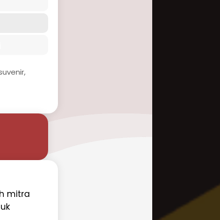
i
uvenir,
eh mitra
tuk