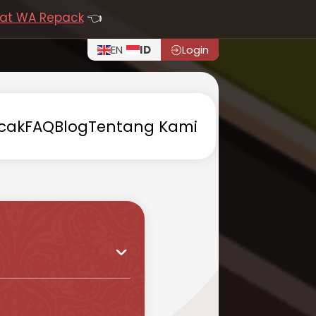
at WA Repack
👈
EN
ID
Login
cak
FAQ
Blog
Tentang
Kami