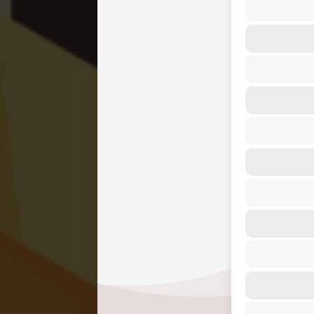
anggaran Anda? Repack.id menaw
harga yang bersahabat tanpa bia
dihitung secara transparan berd
berat dimensi (mana yang lebih t
Berat Paket
Tarif (per Kg)
Wakt
1 kg
Rp 675.000/kg
4-10 
5 kg
Rp 369.000/kg
4-10 
10 kg
Rp 285.000/kg
4-10 
Dengan tarif tersebut, Anda bis
tanpa perlu mengorbankan angga
dengan berat di atas 100 kg, kam
Rp 205.000 per kg.
2. Layanan Jemput Gratis di S
Tidak punya waktu untuk mengan
menyediakan layanan jemput baran
seluruh Indonesia. Layanan ini d
kenyamanan ekstra, terutama ba