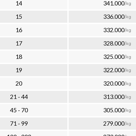
14
341.000
/kg
arkan solusi terbaik dengan
ya tersembunyi. Tarif kami
15
336.000
/kg
asarkan berat aktual atau
inggi).
Sebagai contoh:
16
332.000
/kg
u Pengiriman
hari
17
328.000
/kg
hari
hari
18
325.000
/kg
a menikmati pengiriman cepat
19
322.000
/kg
ran. Bahkan untuk pengiriman
i menawarkan tarif mulai dari
20
320.000
/kg
eluruh Indonesia
21 - 44
313.000
/kg
tarkan barang? Repack.id
45 - 70
305.000
/kg
g gratis (free pick up) di
irancang untuk memberikan
71 - 99
279.000
/kg
gi pelanggan yang memiliki