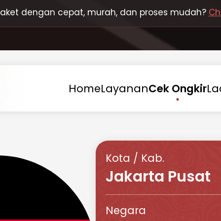
 paket dengan cepat, murah, dan proses mudah?
Ch
Home
Layanan
Cek
Ongkir
La
Kota / Kab.
Jakarta Pusat
Negara