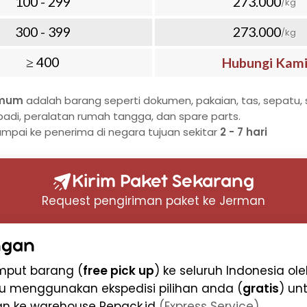
100 - 299
273.000
/kg
erat dan berukuran besar.
 yang Cepat
300 - 399
273.000
/kg
n melalui jalur udara hanya
≥ 400
Hubungi Kam
a. Waktu ini sudah termasuk
mi, penjemputan, pengemasan
umum
adalah barang seperti dokumen, pakaian, tas, sepatu, s
iriman hingga ke alamat tujuan.
badi, peralatan rumah tangga, dan spare parts.
buru, pengiriman via laut juga
ampai ke penerima di negara tujuan sekitar
2 - 7 hari
h ekonomis, meskipun
kitar 30-45 hari.
 Jenis Barang
Kirim Paket Sekarang
riman dokumen, tetapi juga
Request pengiriman paket ke Jerman
 elektronik, hingga barang
tangga dan mesin. Dengan
ngan
 jenis barang, kami menjamin
emput barang (
free pick up
) ke seluruh Indonesia ol
n berjalan dengan lancar dan
u menggunakan ekspedisi pilihan anda (
gratis
) un
an ke warehouse Repack.id
(Express Service)