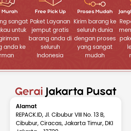
au layanan tambahan.
eal-Time
f Murah
Free Pick Up
Proses Mudah
Jang
an nomor resi untuk melacak
ang sangat
Paket Layanan
Kirim barang ke
Repa
hingga paket Anda tiba di
gkau untuk
jemput gratis
seluruh dunia
men
engan Mudah
giriman
barang anda di
dengan proses
pak
g anda ke
seluruh
yang sangat
l
, lakukan cek ongkir terlebih
erman
Indonesia
mudah
ggaran pengiriman Anda.
k ongkir pengiriman ke
a dapat melihat daftar harga
i berat mulai dari 1 kg hingga
n ini terdapat formulir yang
Gerai
Jakarta Pusat
cek ongkir ke Jerman untuk
erdapat pada tabel harga. Cara
Alamat
, anda tinggal memasukkan
REPACK.ID, Jl. Cibubur VIII No. 13 B,
an pilih negara Jerman
Cibubur, Ciracas, Jakarta Timur, DKI
dian masukkan berat yang
ng yang akan anda kirim.