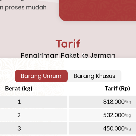
an proses mudah.
Tarif
Pengiriman Paket ke Jerman
Barang Umum
Barang Khusus
ni semakin mudah dan
Berat (kg)
Tarif (Rp)
lan dari Repack.id. Apapun
giriman dokumen penting
1
818.000
/kg
kami menyediakan solusi
2
532.000
/kg
, keamanan terjamin, dan
perlu khawatir karena semua
3
450.000
/kg
san, pengiriman, hingga