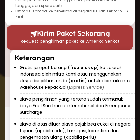
Indonesia
tangga, dan spare parts.
Estimasi sampai ke penerima di negara tujuan sekitar
2 - 7
Tidak punya waktu untuk mengantarkan
hari
barang? Repack.id menyediakan layanan
jemput barang gratis (free pick up) di seluruh
Kirim Paket Sekarang
Indonesia. Layanan ini dirancang untuk
Request pengiriman paket ke Amerika Serikat
memberikan kenyamanan ekstra, terutama
bagi pelanggan yang memiliki jadwal padat
Keterangan
atau barang yang berat dan berukuran besar.
Gratis jemput barang (
free pick up
) ke seluruh
3. Estimasi Waktu Pengiriman yang Cepat
Indonesia oleh mitra kami atau menggunakan
ekspedisi pilihan anda (
gratis
) untuk diantarkan ke
Waktu pengiriman paket ke Amerika Serikat
warehouse Repack.id
(Express Service)
(USA) melalui jalur udara hanya membutuhkan
waktu 4-9 hari saja. Waktu ini sudah termasuk
Biaya pengiriman yang tertera sudah termasuk
proses pengelolaan di pihak kami,
biaya Fuel Surcharge International dan Emergency
Surcharge
penjemputan, pengemasan ulang (jika
diperlukan), dan pengiriman hingga ke alamat
Biaya di atas diluar biaya pajak bea cukai di negara
tujuan. Untuk layanan yang tidak terburu-buru,
tujuan (apabila ada), fumigasi, karantina dan
pengemasan ulang (apabila perlu)
pengiriman via laut juga dapat menjadi pilihan