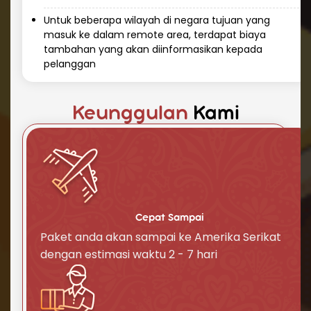
yang lebih ekonomis, meskipun membutuhkan
Untuk beberapa wilayah di negara tujuan yang
waktu lebih lama sekitar 30-45 hari.
masuk ke dalam remote area, terdapat biaya
tambahan yang akan diinformasikan kepada
4. Cakupan Luas untuk Semua Jenis
pelanggan
Barang
Kami tidak hanya melayani pengiriman
dokumen, tetapi juga makanan kering,
Keunggulan
Kami
kosmetik, cairan, elektronik, hingga barang
besar seperti peralatan rumah tangga dan
spare part kendaraan. Dengan pengalaman
menangani berbagai jenis barang, kami
menjamin setiap pengiriman ke Amerika
Serikat (USA) akan berjalan dengan lancar dan
Cepat Sampai
Paket anda akan sampai ke Amerika Serikat
aman.
dengan estimasi waktu 2 - 7 hari
Cara Kirim Paket Murah ke Amerika
Serikat (USA) dengan Repack.id
Berikut adalah langkah mudah untuk cara kirim