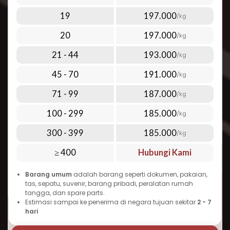
transparan berdasarkan berat aktual atau
19
197.000
berat dimensi (mana yang lebih tinggi).
/kg
Sebagai contoh:
20
197.000
/kg
Berat
Tarif (per
Waktu
Paket
Kg)
Pengiriman
21 - 44
193.000
/kg
1 kg
Rp 495.000/kg
3-7 hari
5 kg
Rp 280.000/kg
3-7 hari
45 - 70
191.000
/kg
10 kg
Rp 230.000/kg
3-7 hari
Dengan tarif tersebut, Anda bisa menikmati
71 - 99
187.000
/kg
pengiriman cepat tanpa perlu mengorbankan
100 - 299
185.000
/kg
anggaran. Bahkan untuk pengiriman dengan
berat di atas 100 kg, kami menawarkan tarif
300 - 399
185.000
/kg
mulai dari Rp 190.000 per kg.
≥ 400
Hubungi Kami
2. Layanan Jemput Gratis di Seluruh
Indonesia
Barang umum
adalah barang seperti dokumen, pakaian,
tas, sepatu, suvenir, barang pribadi, peralatan rumah
Tidak punya waktu untuk mengantarkan
tangga, dan spare parts.
Estimasi sampai ke penerima di negara tujuan sekitar
2 - 7
barang? Repack.id menyediakan layanan
hari
jemput barang gratis (free pick up) di seluruh