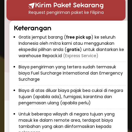
Indonesia. Layanan ini dirancang untuk
Kirim Paket Sekarang
memberikan kenyamanan ekstra, terutama
Request pengiriman paket ke Filipina
bagi pelanggan yang memiliki jadwal padat
atau barang yang berat dan berukuran besar.
Keterangan
3. Estimasi Waktu Pengiriman yang Cepat
Gratis jemput barang (
free pick up
) ke seluruh
Waktu pengiriman paket ke Filipina melalui jalur
Indonesia oleh mitra kami atau menggunakan
ekspedisi pilihan anda (
gratis
) untuk diantarkan ke
udara hanya membutuhkan waktu 3-7 hari
warehouse Repack.id
(Express Service)
saja. Waktu ini sudah termasuk proses
pengelolaan di pihak kami, penjemputan,
Biaya pengiriman yang tertera sudah termasuk
pengemasan ulang (jika diperlukan), dan
biaya Fuel Surcharge International dan Emergency
Surcharge
pengiriman hingga ke alamat tujuan. Untuk
layanan yang tidak terburu-buru, pengiriman
Biaya di atas diluar biaya pajak bea cukai di negara
via laut juga dapat menjadi pilihan yang lebih
tujuan (apabila ada), fumigasi, karantina dan
pengemasan ulang (apabila perlu)
ekonomis, meskipun membutuhkan waktu
lebih lama yaitu sekitar 14-21 hari.
Untuk beberapa wilayah di negara tujuan yang
masuk ke dalam remote area, terdapat biaya
4. Cakupan Luas untuk Semua Jenis
tambahan yang akan diinformasikan kepada
Barang