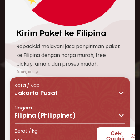
Kirim Paket ke
Filipina
Repack.id melayani jasa pengiriman paket
ke Filipina dengan harga murah, free
pickup, aman, dan proses mudah.
Kota / Kab.
Jakarta Pusat
Negara
Filipina (Philippines)
Berat / kg
Cek
Proses kirim paket ke Filipina kini semakin
Ongkir