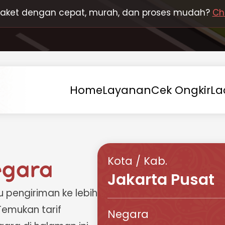
 paket dengan cepat, murah, dan proses mudah?
Ch
Home
Layanan
Cek
Ongkir
La
Kota / Kab.
gara
Jakarta Pusat
 pengiriman ke lebih
Temukan tarif
Negara