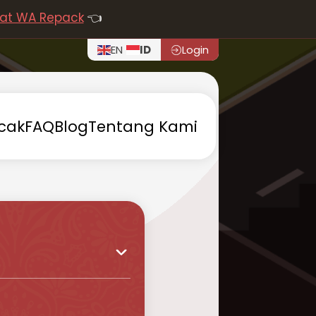
at WA Repack
👈
EN
ID
Login
cak
FAQ
Blog
Tentang
Kami