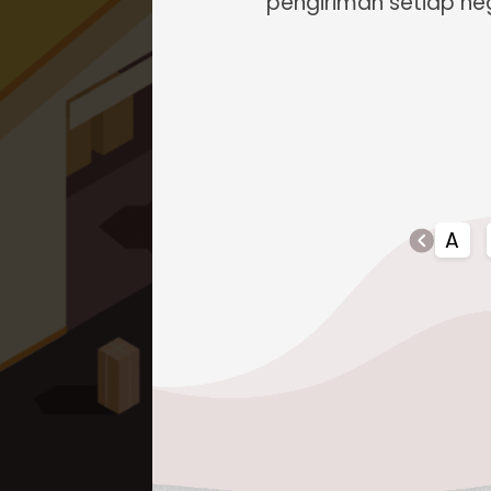
pengiriman setiap ne
Q
R
S
T
U
V
Y
Z
A