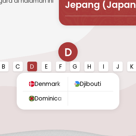
gara di halaman ini
Jepang (Japan
D
B
C
D
E
F
G
H
I
J
K
Denmark
Djibouti
Dominica