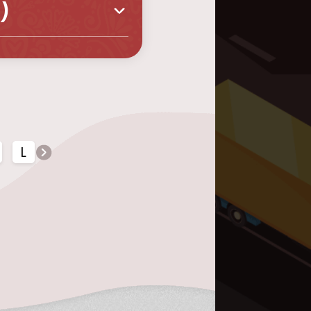
)
L
M
N
O
P
Q
R
S
T