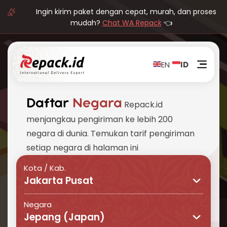
Ingin kirim paket dengan cepat, murah, dan proses
mudah?
Chat WA Repack
👈
EN
ID
Daftar
Negara
Repack.id
menjangkau pengiriman ke lebih 200
negara di dunia. Temukan tarif pengiriman
setiap negara di halaman ini
Kota / Kab.
Jakarta Pusat
Negara
Jepang (Japan)