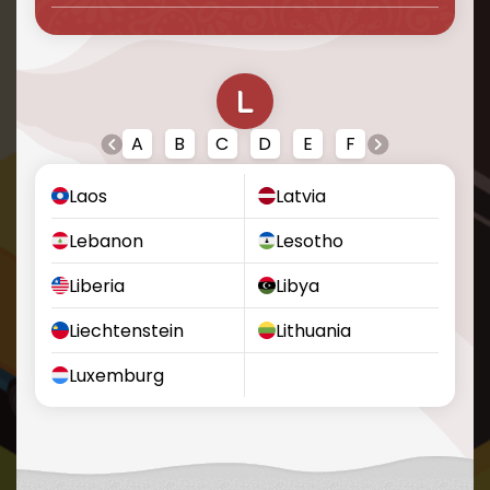
L
V
Y
Z
A
B
C
D
E
F
G
H
I
Laos
Latvia
Lebanon
Lesotho
Liberia
Libya
Liechtenstein
Lithuania
Luxemburg