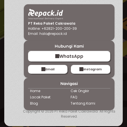
PT Reka Paket Cakrawala
Hotline: +62821-200-200-39
Email:
halo@repack.id
Hubungi Kami
WhatsApp
Email
Instagram
Navigasi
Home
Cek Ongkir
Lacak Paket
FAQ
Blog
Tentang
Kami
Copyright © 2026 PT Reka Paket Cakrawala. All Rights
Reserved.