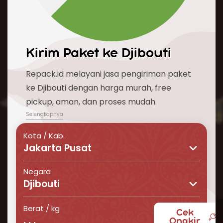
Kirim Paket ke
Djibouti
Repack.id melayani jasa pengiriman paket
ke Djibouti dengan harga murah, free
pickup, aman, dan proses mudah.
Kota / Kab.
Jakarta Pusat
Negara
Djibouti
Berat / kg
Cek
Butuh layanan pengiriman barang ke Djibouti
Ongkir