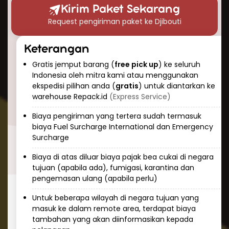
waktu pengiriman paket ke Djibouti?” Berikut
Kirim Paket Sekarang
perkiraan waktu pengiriman udara yang dapat
Request pengiriman paket ke Djibouti
Anda harapkan:
Pengiriman ekspres: 3-5 hari kerja
Keterangan
Pengiriman standar: 5-7 hari kerja
Gratis jemput barang (
free pick up
) ke seluruh
Keunggulan pengiriman udara adalah
Indonesia oleh mitra kami atau menggunakan
konsistensi dan prediktabilitas. Tim Repack.id
ekspedisi pilihan anda (
gratis
) untuk diantarkan ke
selalu memantau paket Anda selama
warehouse Repack.id
(Express Service)
perjalanan dan memberikan informasi
Biaya pengiriman yang tertera sudah termasuk
pelacakan real-time sehingga Anda dapat
biaya Fuel Surcharge International dan Emergency
mengetahui status pengiriman kapan saja.
Surcharge
Cara Kirim Dokumen ke Djibouti
Biaya di atas diluar biaya pajak bea cukai di negara
dengan Aman
tujuan (apabila ada), fumigasi, karantina dan
pengemasan ulang (apabila perlu)
Mengirim dokumen penting ke Djibouti
membutuhkan penanganan khusus dan
Untuk beberapa wilayah di negara tujuan yang
masuk ke dalam remote area, terdapat biaya
keamanan tinggi. Repack.id menawarkan
tambahan yang akan diinformasikan kepada
layanan khusus untuk pengiriman dokumen ke