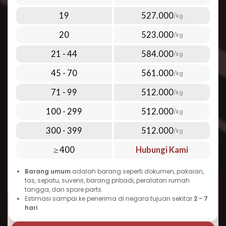
udara premium kami:
Di bawah 1 kg: mulai dari Rp 1.760.000,-
19
527.000
/kg
Di atas 100 kg: mulai dari Rp 512.000,- per kg
Lihat harga lengkap terbaru melalui tabel
20
523.000
/kg
tarif pengiriman yang ada di halaman
Perlu diingat bahwa biaya kirim paket ke
21 - 44
584.000
/kg
Djibouti dapat bervariasi tergantung pada
45 - 70
561.000
/kg
berat, dimensi, jenis barang, dan layanan
tambahan yang dipilih. Semakin banyak
71 - 99
512.000
/kg
barang yang Anda kirim sekaligus, semakin
100 - 299
512.000
/kg
ekonomis tarif per kilogramnya. Inilah yang
300 - 399
512.000
menjadikan Repack.id pilihan terbaik untuk
/kg
cara kirim paket murah ke Djibouti tanpa
≥ 400
Hubungi Kami
mengorbankan kualitas dan kecepatan.
Barang umum
adalah barang seperti dokumen, pakaian,
Waktu Pengiriman Paket ke Djibouti
tas, sepatu, suvenir, barang pribadi, peralatan rumah
yang Dapat Diandalkan
tangga, dan spare parts.
Estimasi sampai ke penerima di negara tujuan sekitar
2 - 7
Salah satu pertanyaan umum seputar
hari
pengiriman ke Djibouti adalah “berapa lama