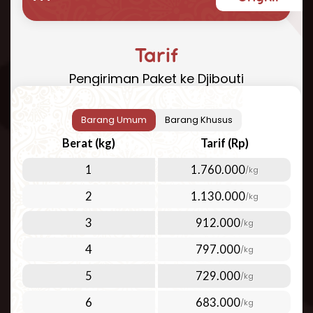
yang cepat, aman, dan terjangkau? Repack.id
hadir sebagai solusi terbaik untuk kebutuhan
pengiriman paket ke Djibouti Anda. Dengan
Tarif
pengalaman bertahun-tahun dalam industri
Pengiriman Paket ke Djibouti
logistik internasional, kami menawarkan
layanan pengiriman udara yang dapat
diandalkan ke Djibouti dan 200+ negara lainnya
Barang Umum
Barang Khusus
di seluruh dunia.
Berat (kg)
Tarif (Rp)
Cara Kirim Paket ke Djibouti yang
1
1.760.000
/kg
Mudah dan Efisien
2
1.130.000
/kg
Kirim paket ke Djibouti
kini menjadi lebih mudah
dengan layanan Repack.id. Kami fokus pada
3
912.000
/kg
layanan pengiriman udara berkualitas tinggi
4
797.000
/kg
untuk memenuhi berbagai kebutuhan
pelanggan. Pengiriman udara menjadi pilihan
5
729.000
/kg
ideal untuk:
6
683.000
/kg