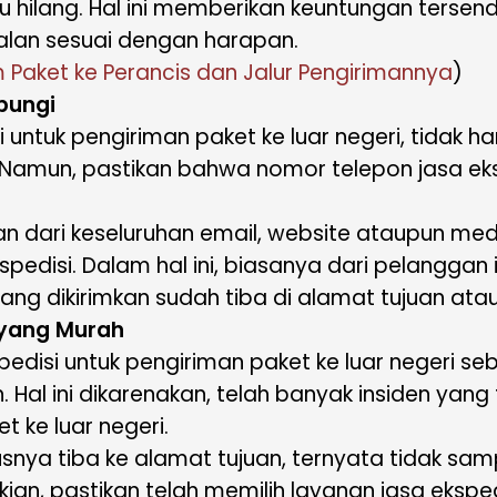
au hilang. Hal ini memberikan keuntungan tersen
alan sesuai dengan harapan.
m Paket ke Perancis dan Jalur Pengirimannya
)
bungi
i untuk pengiriman paket ke luar negeri, tidak
a. Namun, pastikan bahwa nomor telepon jasa e
kan dari keseluruhan email, website ataupun me
edisi. Dalam hal ini, biasanya dari pelanggan 
yang dikirimkan sudah tiba di alamat tujuan at
 yang Murah
disi untuk pengiriman paket ke luar negeri seb
 Hal ini dikarenakan, telah banyak insiden yan
t ke luar negeri.
nya tiba ke alamat tujuan, ternyata tidak sampa
kian, pastikan telah memilih layanan jasa ekspe