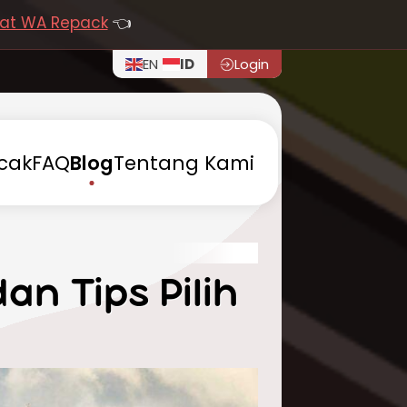
at WA Repack
👈
EN
ID
Login
cak
FAQ
Blog
Tentang
Kami
an Tips Pilih