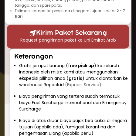
(UEA) tanpa mengorbankan kualitas dan
tangga, dan spare parts.
kecepatan.
Estimasi sampai ke penerima di negara tujuan sekitar
2 - 7
hari
Waktu Pengiriman Paket ke Uni
Emirat Arab (UEA) yang Dapat
Kirim Paket Sekarang
Diandalkan
Request pengiriman paket ke Uni Emirat Arab
Salah satu pertanyaan umum seputar
pengiriman ke Uni Emirat Arab (UEA) adalah
Keterangan
“berapa lama waktu pengiriman paket ke Uni
Gratis jemput barang (
free pick up
) ke seluruh
Emirat Arab (UEA)?” Berikut perkiraan waktu
Indonesia oleh mitra kami atau menggunakan
ekspedisi pilihan anda (
gratis
) untuk diantarkan ke
pengiriman udara yang dapat Anda harapkan:
warehouse Repack.id
(Express Service)
Pengiriman ekspres: 3-5 hari kerja
Pengiriman standar: 5-7 hari kerja
Biaya pengiriman yang tertera sudah termasuk
Keunggulan pengiriman udara adalah
biaya Fuel Surcharge International dan Emergency
konsistensi dan prediktabilitas. Tim Repack.id
Surcharge
selalu memantau paket Anda selama
Biaya di atas diluar biaya pajak bea cukai di negara
perjalanan dan memberikan informasi
tujuan (apabila ada), fumigasi, karantina dan
pelacakan real-time sehingga Anda dapat
pengemasan ulang (apabila perlu)