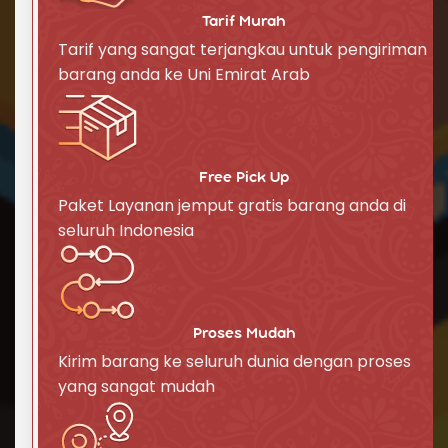
Dokumen imigrasi dan visa
Paspor dan identitas resmi lainnya
Tarif Murah
Repack.id memahami pentingnya keamanan
Tarif yang sangat terjangkau untuk pengiriman
barang anda ke Uni Emirat Arab
dan ketepatan waktu dalam pengiriman
dokumen ke Uni Emirat Arab (UEA), karena itu
kami menawarkan layanan premium untuk
memastikan dokumen Anda sampai dengan
selamat dan tepat waktu.
Free Pick Up
Paket Layanan jemput gratis barang anda di
Mengapa Memilih Repack.id untuk
seluruh Indonesia
Pengiriman Barang ke Uni Emirat
Arab (UEA)?
Sebagai penyedia jasa pengiriman
internasional terpercaya, Repack.id
Proses Mudah
menawarkan berbagai keunggulan:
Kirim barang ke seluruh dunia dengan proses
Fokus pada pengiriman udara
-
yang sangat mudah
Spesialisasi dalam pengiriman cepat dan
efisien
Jaringan global
- Menjangkau Uni Emirat