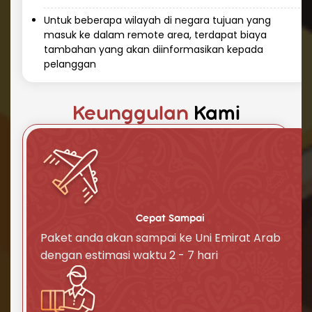
mengetahui status pengiriman kapan saja.
Untuk beberapa wilayah di negara tujuan yang
Cara Kirim Dokumen ke Uni Emirat
masuk ke dalam remote area, terdapat biaya
Arab (UEA) dengan Aman
tambahan yang akan diinformasikan kepada
pelanggan
Mengirim dokumen penting ke Uni Emirat Arab
(UEA) membutuhkan penanganan khusus dan
keamanan tinggi. Repack.id menawarkan
Keunggulan
Kami
layanan khusus untuk pengiriman dokumen ke
Uni Emirat Arab (UEA) dengan:
Kemasan yang aman dan tahan air
Prioritas penanganan
Pelacakan real-time
Asuransi dokumen
Layanan pengiriman express khusus
Cepat Sampai
dokumen
Paket anda akan sampai ke Uni Emirat Arab
Dokumen yang sering dikirim ke Uni Emirat Arab
dengan estimasi waktu 2 - 7 hari
(UEA) meliputi:
Dokumen bisnis dan kontrak
Dokumen pendidikan dan sertifikat
Dokumen legal dan notaris