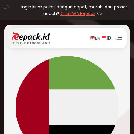
Ingin kirim paket dengan cepat, murah, dan proses
mudah?
Chat WA Repack
👈
EN
ID