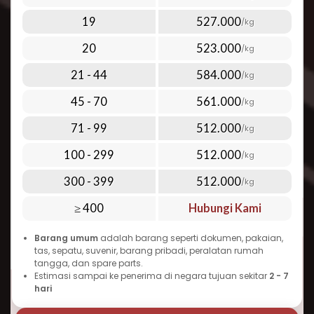
udara premium kami:
Di bawah 1 kg: mulai dari Rp 1.760.000,-
19
527.000
/kg
Di atas 100 kg: mulai dari Rp 512.000,- per kg
Lihat harga lengkap terbaru melalui tabel
20
523.000
/kg
tarif pengiriman yang ada di halaman
Perlu diingat bahwa biaya kirim paket ke
21 - 44
584.000
/kg
Uganda dapat bervariasi tergantung pada
45 - 70
561.000
/kg
berat, dimensi, jenis barang, dan layanan
tambahan yang dipilih. Semakin banyak
71 - 99
512.000
/kg
barang yang Anda kirim sekaligus, semakin
100 - 299
512.000
/kg
ekonomis tarif per kilogramnya. Inilah yang
300 - 399
512.000
menjadikan Repack.id pilihan terbaik untuk
/kg
cara kirim paket murah ke Uganda tanpa
≥ 400
Hubungi Kami
mengorbankan kualitas dan kecepatan.
Barang umum
adalah barang seperti dokumen, pakaian,
Waktu Pengiriman Paket ke Uganda
tas, sepatu, suvenir, barang pribadi, peralatan rumah
yang Dapat Diandalkan
tangga, dan spare parts.
Estimasi sampai ke penerima di negara tujuan sekitar
2 - 7
Salah satu pertanyaan umum seputar
hari
pengiriman ke Uganda adalah “berapa lama