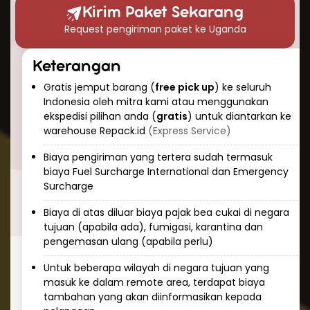
waktu pengiriman paket ke Uganda?” Berikut
Kirim Paket Sekarang
perkiraan waktu pengiriman udara yang dapat
Request pengiriman paket ke Uganda
Anda harapkan:
Pengiriman ekspres: 3-5 hari kerja
Keterangan
Pengiriman standar: 5-7 hari kerja
Gratis jemput barang (
free pick up
) ke seluruh
Keunggulan pengiriman udara adalah
Indonesia oleh mitra kami atau menggunakan
konsistensi dan prediktabilitas. Tim Repack.id
ekspedisi pilihan anda (
gratis
) untuk diantarkan ke
selalu memantau paket Anda selama
warehouse Repack.id
(Express Service)
perjalanan dan memberikan informasi
Biaya pengiriman yang tertera sudah termasuk
pelacakan real-time sehingga Anda dapat
biaya Fuel Surcharge International dan Emergency
mengetahui status pengiriman kapan saja.
Surcharge
Cara Kirim Dokumen ke Uganda
Biaya di atas diluar biaya pajak bea cukai di negara
dengan Aman
tujuan (apabila ada), fumigasi, karantina dan
pengemasan ulang (apabila perlu)
Mengirim dokumen penting ke Uganda
membutuhkan penanganan khusus dan
Untuk beberapa wilayah di negara tujuan yang
masuk ke dalam remote area, terdapat biaya
keamanan tinggi. Repack.id menawarkan
tambahan yang akan diinformasikan kepada
layanan khusus untuk pengiriman dokumen ke