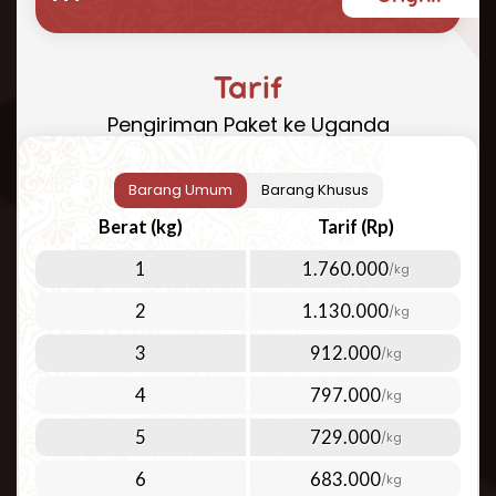
yang cepat, aman, dan terjangkau? Repack.id
hadir sebagai solusi terbaik untuk kebutuhan
pengiriman paket ke Uganda Anda. Dengan
Tarif
pengalaman bertahun-tahun dalam industri
Pengiriman Paket ke Uganda
logistik internasional, kami menawarkan
layanan pengiriman udara yang dapat
diandalkan ke Uganda dan 200+ negara
Barang Umum
Barang Khusus
lainnya di seluruh dunia.
Berat (kg)
Tarif (Rp)
Cara Kirim Paket ke Uganda yang
1
1.760.000
/kg
Mudah dan Efisien
2
1.130.000
/kg
Kirim paket ke Uganda
kini menjadi lebih
mudah dengan layanan Repack.id. Kami fokus
3
912.000
/kg
pada layanan pengiriman udara berkualitas
4
797.000
/kg
tinggi untuk memenuhi berbagai kebutuhan
pelanggan. Pengiriman udara menjadi pilihan
5
729.000
/kg
ideal untuk:
6
683.000
/kg