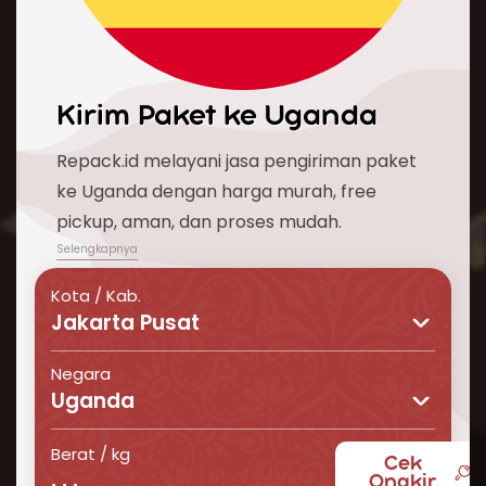
Kirim Paket ke
Uganda
Repack.id melayani jasa pengiriman paket
ke Uganda dengan harga murah, free
pickup, aman, dan proses mudah.
Kota / Kab.
Jakarta Pusat
Negara
Uganda
Berat / kg
Cek
Butuh layanan pengiriman barang ke Uganda
Ongkir