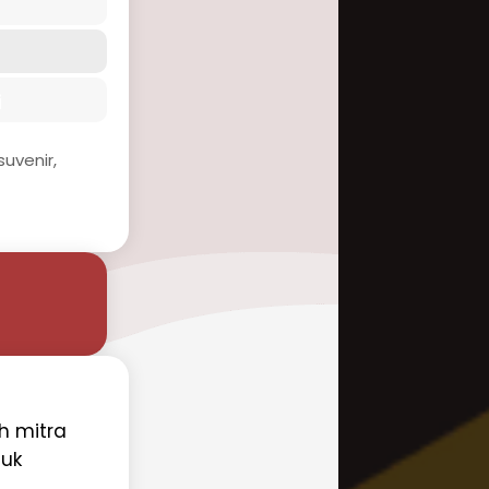
i
uvenir,
eh mitra
tuk