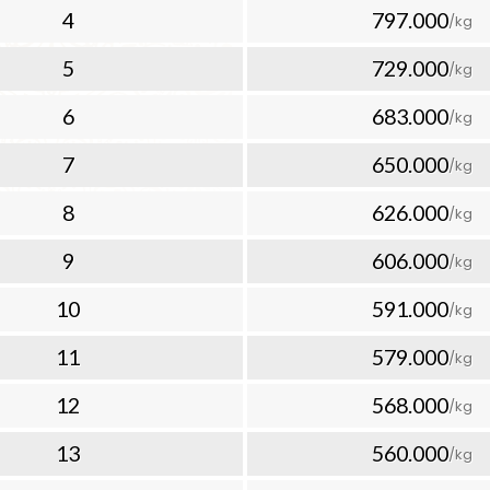
snis
4
797.000
/kg
membutuhkan keamanan ekstra
5
729.000
/kg
kan
6
683.000
ise
/kg
7
650.000
/kg
 hanya 3-7 hari kerja, paket
n cepat dan aman, menjadikan
8
626.000
/kg
engiriman barang ke Tuvalu yang
9
606.000
/kg
lu yang Kompetitif
10
591.000
/kg
an tarif pengiriman barang ke
11
579.000
/kg
paran. Berikut perkiraan biaya
lui layanan udara premium
12
568.000
/kg
60.000,-
13
560.000
/kg
2.000,- per kg