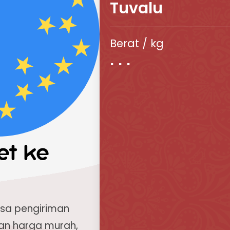
Tuvalu
Berat / kg
et ke
asa pengiriman
an harga murah,