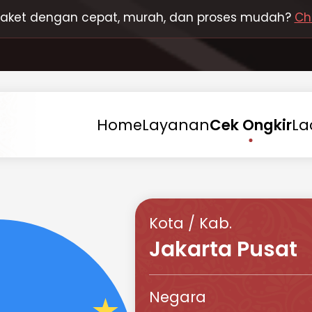
 paket dengan cepat, murah, dan proses mudah?
Ch
Home
Layanan
Cek
Ongkir
La
Kota / Kab.
Jakarta Pusat
Negara