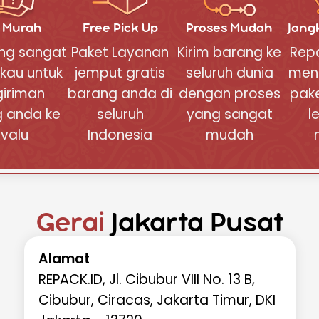
paket Anda secara real-time
f Murah
Free Pick Up
Proses Mudah
Jang
ang sangat
Paket Layanan
Kirim barang ke
Repa
if
- Tim kami siap membantu
iman
kau untuk
jemput gratis
seluruh dunia
men
an barang sampai dalam
iriman
barang anda di
dengan proses
pak
 anda ke
seluruh
yang sangat
l
ngan Mudah
valu
Indonesia
mudah
, lakukan cek ongkir terlebih
ggaran pengiriman Anda.
k ongkir pengiriman ke Tuvalu
melihat daftar harga lengkap
ulai dari 1 kg hingga 20 kg.
Gerai
Jakarta Pusat
terdapat formulir yang
cek ongkir ke Tuvalu untuk
Alamat
erdapat pada tabel harga. Cara
REPACK.ID, Jl. Cibubur VIII No. 13 B,
, anda tinggal memasukkan
Cibubur, Ciracas, Jakarta Timur, DKI
n pilih negara Tuvalu sebagai