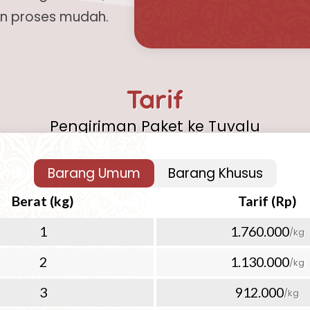
an proses mudah.
 ke Tuvalu yang cepat, aman,
ebagai solusi terbaik untuk
Tarif
Tuvalu Anda. Dengan
 industri logistik
Pengiriman Paket ke Tuvalu
layanan pengiriman udara yang
00+ negara lainnya di seluruh
Barang Umum
Barang Khusus
alu yang Mudah dan
Berat (kg)
Tarif (Rp)
1
1.760.000
/kg
i lebih mudah dengan layanan
nan pengiriman udara
2
1.130.000
/kg
hi berbagai kebutuhan
3
912.000
/kg
adi pilihan ideal untuk: