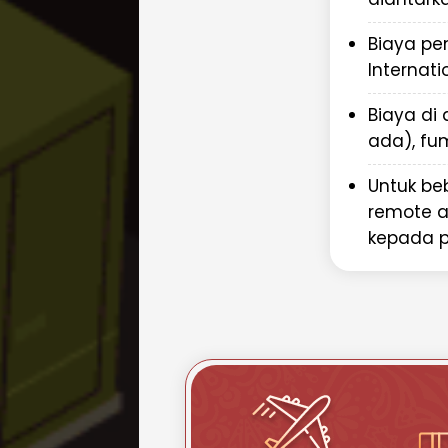
Dokumen imigrasi dan visa
Paspor dan identitas resmi lai
Biaya pe
Repack.id memahami pentingny
Internat
waktu dalam pengiriman dokumen 
menawarkan layanan premium u
Biaya di 
Anda sampai dengan selamat da
ada), fu
Mengapa Memilih Repack.
Untuk be
Barang ke Tuvalu?
remote a
Sebagai penyedia jasa pengirima
kepada 
Repack.id menawarkan berbagai 
Fokus pada pengiriman uda
pengiriman cepat dan efisien
Jaringan global
- Menjangkau
lainnya dengan reliable
Pengalaman luas
- Bertahun
internasional
Layanan lengkap
- Dari pen
pengurusan bea cukai
Tarif kompetitif
- Harga terba