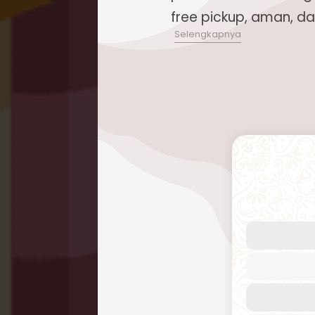
free pickup, aman, d
Butuh layanan pengiriman barang
dan terjangkau? Repack.id hadir s
kebutuhan pengiriman paket ke 
pengalaman bertahun-tahun dalam
internasional, kami menawarkan 
dapat diandalkan ke Tuvalu dan 2
dunia.
Cara Kirim Paket ke Tuv
Efisien
Kirim paket ke Tuvalu
kini menjad
Repack.id. Kami fokus pada laya
berkualitas tinggi untuk memenu
pelanggan. Pengiriman udara menj