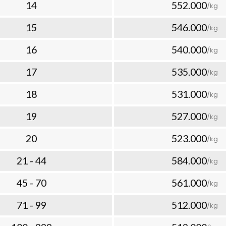
lalui tabel tarif pengiriman
14
552.000
/kg
aket ke Tuvalu dapat bervariasi
15
546.000
/kg
jenis barang, dan layanan
16
540.000
/kg
banyak barang yang Anda kirim
 per kilogramnya. Inilah yang
17
535.000
/kg
aik untuk cara kirim paket
nkan kualitas dan kecepatan.
18
531.000
/kg
ke Tuvalu yang Dapat
19
527.000
/kg
20
523.000
utar pengiriman ke Tuvalu
/kg
riman paket ke Tuvalu?”
21 - 44
584.000
/kg
man udara yang dapat Anda
45 - 70
561.000
/kg
rja
rja
71 - 99
512.000
/kg
lah konsistensi dan