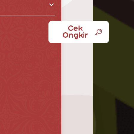
Cek
Ongkir