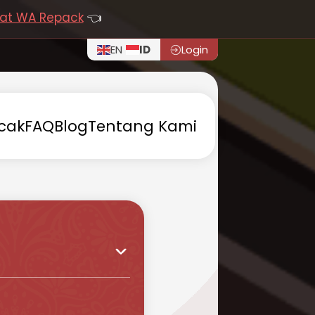
at WA Repack
👈
EN
ID
Login
cak
FAQ
Blog
Tentang
Kami