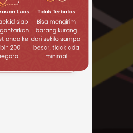
kauan Luas
Tidak Terbatas
ck.id siap
Bisa mengirim
gantarkan
barang kurang
et anda ke
dari sekilo sampai
ebih 200
besar, tidak ada
negara
minimal