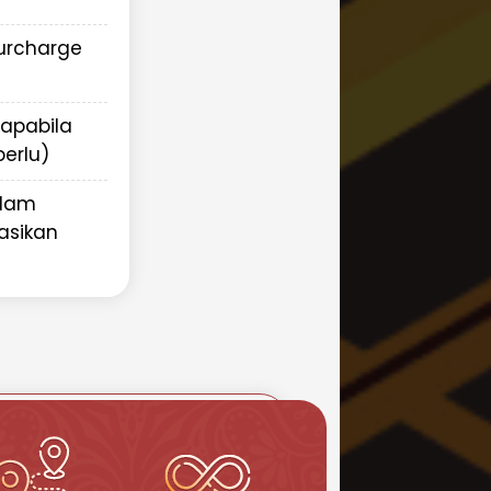
Surcharge
(apabila
erlu)
alam
asikan