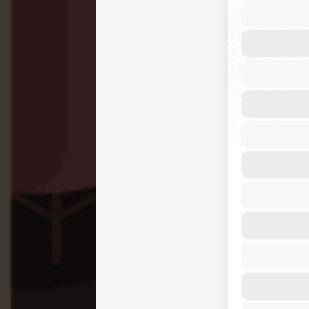
Dokumen penting dan surat bi
Barang bernilai tinggi yang 
Produk elektronik dan gadget
Pakaian dan aksesoris fashion
Produk kesehatan dan kecanti
Sampel produk dan merchand
Hadiah dan barang pribadi
Dengan estimasi waktu pengiriman
Anda akan tiba di Tuvalu denga
Repack.id solusi terbaik untuk p
efisien.
Biaya Kirim Paket ke Tuva
Repack.id berkomitmen menawark
Tuvalu yang kompetitif dan trans
pengiriman paket ke Tuvalu mela
kami:
Di bawah 1 kg: mulai dari Rp 1.7
Di atas 100 kg: mulai dari Rp 51