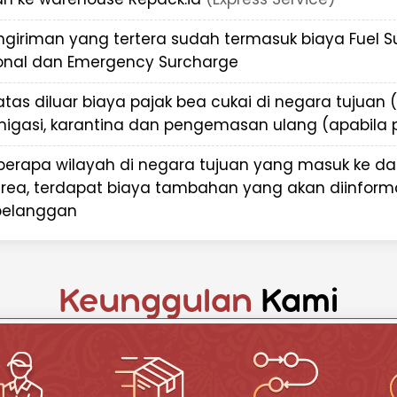
nnya
ngiriman yang tertera sudah termasuk biaya Fuel 
a keamanan dan ketepatan
ional dan Emergency Surcharge
ke Tuvalu, karena itu kami
ntuk memastikan dokumen
atas diluar biaya pajak bea cukai di negara tujuan 
n tepat waktu.
migasi, karantina dan pengemasan ulang (apabila p
id untuk Pengiriman
berapa wilayah di negara tujuan yang masuk ke d
rea, terdapat biaya tambahan yang akan diinform
n internasional terpercaya,
pelanggan
keunggulan:
ra
- Spesialisasi dalam
 Tuvalu dan 200+ negara
Keunggulan
Kami
-tahun melayani pengiriman
gambilan barang hingga
ik untuk semua jenis