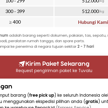
100 - 299
512.000
/kg
selalu memantau paket Anda
an informasi pelacakan real-
300 - 399
512.000
/kg
etahui status pengiriman
≥ 400
Hubungi Kam
Tuvalu dengan Aman
umum
adalah barang seperti dokumen, pakaian, tas, sepatu, s
uvalu membutuhkan
badi, peralatan rumah tangga, dan spare parts.
 tinggi. Repack.id
ampai ke penerima di negara tujuan sekitar
2 - 7 hari
uk pengiriman dokumen ke
n air
Kirim Paket Sekarang
Request pengiriman paket ke Tuvalu
khusus dokumen
ngan
valu meliputi:
emput barang (
free pick up
) ke seluruh Indonesia ol
ikat
u menggunakan ekspedisi pilihan anda (
gratis
) un
an ke warehouse Repack.id
(Express Service)