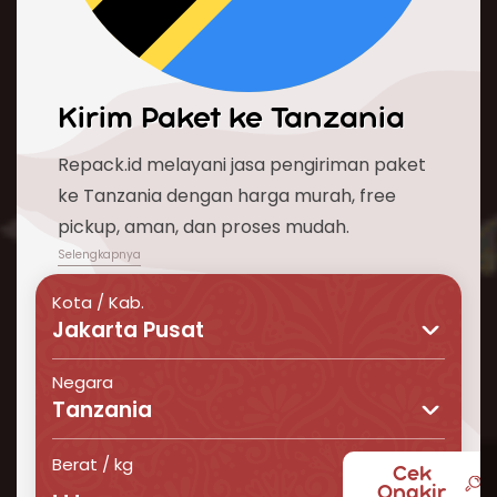
Kirim Paket ke
Tanzania
Repack.id melayani jasa pengiriman paket
ke Tanzania dengan harga murah, free
pickup, aman, dan proses mudah.
Kota / Kab.
Jakarta Pusat
Negara
Tanzania
Berat / kg
Cek
Butuh layanan pengiriman barang ke Tanzania
Ongkir