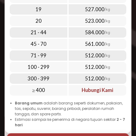
layanan udara premium kami:
Di bawah 1 kg: mulai dari Rp 1.760.000,-
19
527.000
/kg
Di atas 100 kg: mulai dari Rp 512.000,- per kg
Lihat harga lengkap terbaru melalui tabel
20
523.000
/kg
tarif pengiriman yang ada di halaman
Perlu diingat bahwa biaya kirim paket ke
21 - 44
584.000
/kg
Tanzania dapat bervariasi tergantung pada
45 - 70
561.000
/kg
berat, dimensi, jenis barang, dan layanan
tambahan yang dipilih. Semakin banyak
71 - 99
512.000
/kg
barang yang Anda kirim sekaligus, semakin
100 - 299
512.000
/kg
ekonomis tarif per kilogramnya. Inilah yang
300 - 399
512.000
menjadikan Repack.id pilihan terbaik untuk
/kg
cara kirim paket murah ke Tanzania tanpa
≥ 400
Hubungi Kami
mengorbankan kualitas dan kecepatan.
Barang umum
adalah barang seperti dokumen, pakaian,
Waktu Pengiriman Paket ke
tas, sepatu, suvenir, barang pribadi, peralatan rumah
Tanzania yang Dapat Diandalkan
tangga, dan spare parts.
Estimasi sampai ke penerima di negara tujuan sekitar
2 - 7
Salah satu pertanyaan umum seputar
hari
pengiriman ke Tanzania adalah “berapa lama