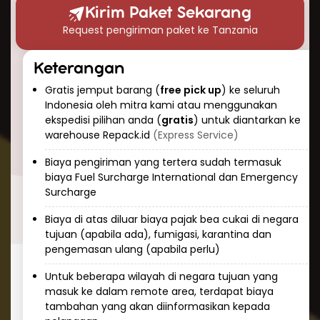
waktu pengiriman paket ke Tanzania?” Berikut
Kirim Paket Sekarang
perkiraan waktu pengiriman udara yang dapat
Request pengiriman paket ke Tanzania
Anda harapkan:
Pengiriman ekspres: 3-5 hari kerja
Keterangan
Pengiriman standar: 5-7 hari kerja
Gratis jemput barang (
free pick up
) ke seluruh
Keunggulan pengiriman udara adalah
Indonesia oleh mitra kami atau menggunakan
konsistensi dan prediktabilitas. Tim Repack.id
ekspedisi pilihan anda (
gratis
) untuk diantarkan ke
selalu memantau paket Anda selama
warehouse Repack.id
(Express Service)
perjalanan dan memberikan informasi
Biaya pengiriman yang tertera sudah termasuk
pelacakan real-time sehingga Anda dapat
biaya Fuel Surcharge International dan Emergency
mengetahui status pengiriman kapan saja.
Surcharge
Cara Kirim Dokumen ke Tanzania
Biaya di atas diluar biaya pajak bea cukai di negara
dengan Aman
tujuan (apabila ada), fumigasi, karantina dan
pengemasan ulang (apabila perlu)
Mengirim dokumen penting ke Tanzania
membutuhkan penanganan khusus dan
Untuk beberapa wilayah di negara tujuan yang
masuk ke dalam remote area, terdapat biaya
keamanan tinggi. Repack.id menawarkan
tambahan yang akan diinformasikan kepada
layanan khusus untuk pengiriman dokumen ke