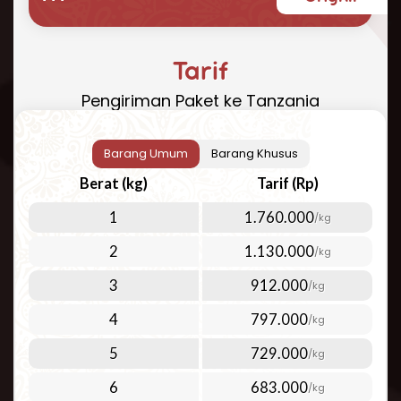
yang cepat, aman, dan terjangkau? Repack.id
hadir sebagai solusi terbaik untuk kebutuhan
pengiriman paket ke Tanzania Anda. Dengan
Tarif
pengalaman bertahun-tahun dalam industri
Pengiriman Paket ke Tanzania
logistik internasional, kami menawarkan
layanan pengiriman udara yang dapat
diandalkan ke Tanzania dan 200+ negara
Barang Umum
Barang Khusus
lainnya di seluruh dunia.
Berat (kg)
Tarif (Rp)
Cara Kirim Paket ke Tanzania yang
1
1.760.000
/kg
Mudah dan Efisien
2
1.130.000
/kg
Kirim paket ke Tanzania
kini menjadi lebih
mudah dengan layanan Repack.id. Kami fokus
3
912.000
/kg
pada layanan pengiriman udara berkualitas
4
797.000
/kg
tinggi untuk memenuhi berbagai kebutuhan
pelanggan. Pengiriman udara menjadi pilihan
5
729.000
/kg
ideal untuk:
6
683.000
/kg