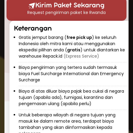
konsistensi dan prediktabilitas. Tim Repack.id
Kirim Paket Sekarang
selalu memantau paket Anda selama
Request pengiriman paket ke Rwanda
perjalanan dan memberikan informasi
pelacakan real-time sehingga Anda dapat
Keterangan
mengetahui status pengiriman kapan saja.
Gratis jemput barang (
free pick up
) ke seluruh
Cara Kirim Dokumen ke Rwanda
Indonesia oleh mitra kami atau menggunakan
dengan Aman
ekspedisi pilihan anda (
gratis
) untuk diantarkan ke
warehouse Repack.id
(Express Service)
Mengirim dokumen penting ke Rwanda
membutuhkan penanganan khusus dan
Biaya pengiriman yang tertera sudah termasuk
biaya Fuel Surcharge International dan Emergency
keamanan tinggi. Repack.id menawarkan
Surcharge
layanan khusus untuk pengiriman dokumen ke
Rwanda dengan:
Biaya di atas diluar biaya pajak bea cukai di negara
tujuan (apabila ada), fumigasi, karantina dan
Kemasan yang aman dan tahan air
Prioritas penanganan
pengemasan ulang (apabila perlu)
Pelacakan real-time
Asuransi dokumen
Untuk beberapa wilayah di negara tujuan yang
Layanan pengiriman express khusus
masuk ke dalam remote area, terdapat biaya
dokumen
tambahan yang akan diinformasikan kepada
Dokumen yang sering dikirim ke Rwanda