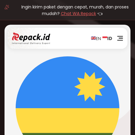
Ingin kirim paket dengan cepat, murah, dan proses
mudah?
Chat WA Repack
👈
EN
ID