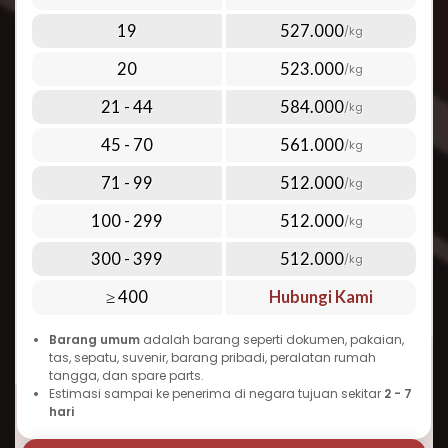
tambahan yang dipilih. Semakin banyak
19
527.000
/kg
barang yang Anda kirim sekaligus, semakin
20
523.000
/kg
ekonomis tarif per kilogramnya. Inilah yang
menjadikan Repack.id pilihan terbaik untuk
21 - 44
584.000
/kg
cara kirim paket murah ke Rwanda tanpa
45 - 70
561.000
/kg
mengorbankan kualitas dan kecepatan.
71 - 99
512.000
Waktu Pengiriman Paket ke Rwanda
/kg
yang Dapat Diandalkan
100 - 299
512.000
/kg
Salah satu pertanyaan umum seputar
300 - 399
512.000
/kg
pengiriman ke Rwanda adalah “berapa lama
≥ 400
Hubungi Kami
waktu pengiriman paket ke Rwanda?” Berikut
perkiraan waktu pengiriman udara yang dapat
Barang umum
adalah barang seperti dokumen, pakaian,
Anda harapkan:
tas, sepatu, suvenir, barang pribadi, peralatan rumah
tangga, dan spare parts.
Pengiriman ekspres: 3-5 hari kerja
Estimasi sampai ke penerima di negara tujuan sekitar
2 - 7
Pengiriman standar: 5-7 hari kerja
hari
Keunggulan pengiriman udara adalah