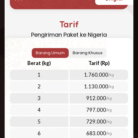
yang cepat, aman, dan terjangkau? Repack.id
hadir sebagai solusi terbaik untuk kebutuhan
pengiriman paket ke Nigeria Anda. Dengan
Tarif
pengalaman bertahun-tahun dalam industri
Pengiriman Paket ke Nigeria
logistik internasional, kami menawarkan
layanan pengiriman udara yang dapat
diandalkan ke Nigeria dan 200+ negara lainnya
Barang Umum
Barang Khusus
di seluruh dunia.
Berat (kg)
Tarif (Rp)
Cara Kirim Paket ke Nigeria yang
1
1.760.000
/kg
Mudah dan Efisien
2
1.130.000
/kg
Kirim paket ke Nigeria
kini menjadi lebih mudah
dengan layanan Repack.id. Kami fokus pada
3
912.000
/kg
layanan pengiriman udara berkualitas tinggi
4
797.000
/kg
untuk memenuhi berbagai kebutuhan
pelanggan. Pengiriman udara menjadi pilihan
5
729.000
/kg
ideal untuk:
6
683.000
/kg