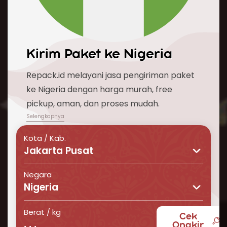
Kirim Paket ke
Nigeria
Repack.id melayani jasa pengiriman paket
ke Nigeria dengan harga murah, free
pickup, aman, dan proses mudah.
Kota / Kab.
Jakarta Pusat
Negara
Nigeria
Berat / kg
Cek
Butuh layanan pengiriman barang ke Nigeria
Ongkir