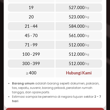
udara premium kami:
Di bawah 1 kg: mulai dari Rp 1.760.000,-
19
527.000
/kg
Di atas 100 kg: mulai dari Rp 512.000,- per kg
Lihat harga lengkap terbaru melalui tabel
20
523.000
/kg
tarif pengiriman yang ada di halaman
Perlu diingat bahwa biaya kirim paket ke
21 - 44
584.000
/kg
Nigeria dapat bervariasi tergantung pada
45 - 70
561.000
/kg
berat, dimensi, jenis barang, dan layanan
tambahan yang dipilih. Semakin banyak
71 - 99
512.000
/kg
barang yang Anda kirim sekaligus, semakin
100 - 299
512.000
/kg
ekonomis tarif per kilogramnya. Inilah yang
300 - 399
512.000
menjadikan Repack.id pilihan terbaik untuk
/kg
cara kirim paket murah ke Nigeria tanpa
≥ 400
Hubungi Kami
mengorbankan kualitas dan kecepatan.
Barang umum
adalah barang seperti dokumen, pakaian,
Waktu Pengiriman Paket ke Nigeria
tas, sepatu, suvenir, barang pribadi, peralatan rumah
yang Dapat Diandalkan
tangga, dan spare parts.
Estimasi sampai ke penerima di negara tujuan sekitar
2 - 7
Salah satu pertanyaan umum seputar
hari
pengiriman ke Nigeria adalah “berapa lama