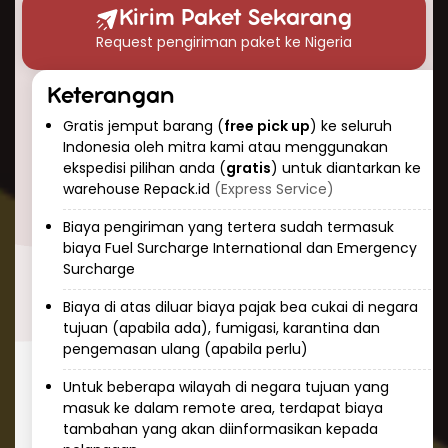
waktu pengiriman paket ke Nigeria?” Berikut
Kirim Paket Sekarang
perkiraan waktu pengiriman udara yang dapat
Request pengiriman paket ke Nigeria
Anda harapkan:
Pengiriman ekspres: 3-5 hari kerja
Keterangan
Pengiriman standar: 5-7 hari kerja
Gratis jemput barang (
free pick up
) ke seluruh
Keunggulan pengiriman udara adalah
Indonesia oleh mitra kami atau menggunakan
konsistensi dan prediktabilitas. Tim Repack.id
ekspedisi pilihan anda (
gratis
) untuk diantarkan ke
selalu memantau paket Anda selama
warehouse Repack.id
(Express Service)
perjalanan dan memberikan informasi
Biaya pengiriman yang tertera sudah termasuk
pelacakan real-time sehingga Anda dapat
biaya Fuel Surcharge International dan Emergency
mengetahui status pengiriman kapan saja.
Surcharge
Cara Kirim Dokumen ke Nigeria
Biaya di atas diluar biaya pajak bea cukai di negara
dengan Aman
tujuan (apabila ada), fumigasi, karantina dan
pengemasan ulang (apabila perlu)
Mengirim dokumen penting ke Nigeria
membutuhkan penanganan khusus dan
Untuk beberapa wilayah di negara tujuan yang
masuk ke dalam remote area, terdapat biaya
keamanan tinggi. Repack.id menawarkan
tambahan yang akan diinformasikan kepada
layanan khusus untuk pengiriman dokumen ke