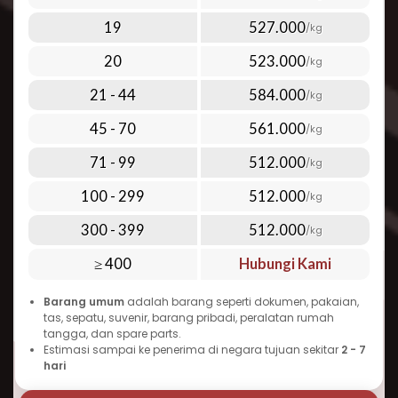
layanan udara premium kami:
Di bawah 1 kg: mulai dari Rp 1.760.000,-
19
527.000
/kg
Di atas 100 kg: mulai dari Rp 512.000,- per kg
Lihat harga lengkap terbaru melalui tabel
20
523.000
/kg
tarif pengiriman yang ada di halaman
Perlu diingat bahwa biaya kirim paket ke
21 - 44
584.000
/kg
Jamaica dapat bervariasi tergantung pada
45 - 70
561.000
/kg
berat, dimensi, jenis barang, dan layanan
tambahan yang dipilih. Semakin banyak
71 - 99
512.000
/kg
barang yang Anda kirim sekaligus, semakin
100 - 299
512.000
/kg
ekonomis tarif per kilogramnya. Inilah yang
300 - 399
512.000
menjadikan Repack.id pilihan terbaik untuk
/kg
cara kirim paket murah ke Jamaica tanpa
≥ 400
Hubungi Kami
mengorbankan kualitas dan kecepatan.
Barang umum
adalah barang seperti dokumen, pakaian,
Waktu Pengiriman Paket ke
tas, sepatu, suvenir, barang pribadi, peralatan rumah
Jamaica yang Dapat Diandalkan
tangga, dan spare parts.
Estimasi sampai ke penerima di negara tujuan sekitar
2 - 7
Salah satu pertanyaan umum seputar
hari
pengiriman ke Jamaica adalah “berapa lama