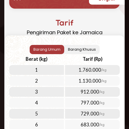
yang cepat, aman, dan terjangkau? Repack.id
hadir sebagai solusi terbaik untuk kebutuhan
pengiriman paket ke Jamaica Anda. Dengan
Tarif
pengalaman bertahun-tahun dalam industri
Pengiriman Paket ke Jamaica
logistik internasional, kami menawarkan
layanan pengiriman udara yang dapat
diandalkan ke Jamaica dan 200+ negara
Barang Umum
Barang Khusus
lainnya di seluruh dunia.
Berat (kg)
Tarif (Rp)
Cara Kirim Paket ke Jamaica yang
1
1.760.000
/kg
Mudah dan Efisien
2
1.130.000
/kg
Kirim paket ke Jamaica
kini menjadi lebih
mudah dengan layanan Repack.id. Kami fokus
3
912.000
/kg
pada layanan pengiriman udara berkualitas
4
797.000
/kg
tinggi untuk memenuhi berbagai kebutuhan
pelanggan. Pengiriman udara menjadi pilihan
5
729.000
/kg
ideal untuk:
6
683.000
/kg