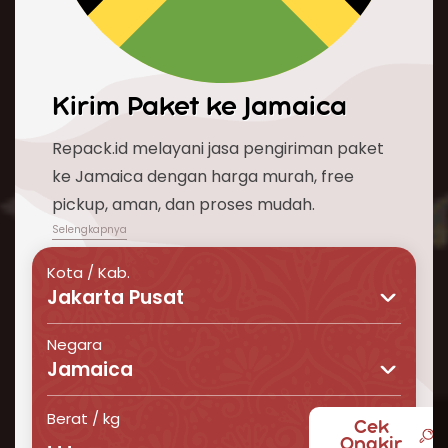
Kirim Paket ke
Jamaica
Repack.id melayani jasa pengiriman paket
ke Jamaica dengan harga murah, free
pickup, aman, dan proses mudah.
Kota / Kab.
Jakarta Pusat
Negara
Jamaica
Berat / kg
Cek
Butuh layanan pengiriman barang ke Jamaica
Ongkir