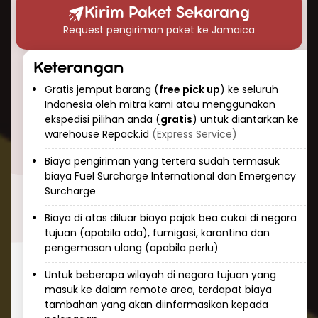
waktu pengiriman paket ke Jamaica?” Berikut
Kirim Paket Sekarang
perkiraan waktu pengiriman udara yang dapat
Request pengiriman paket ke Jamaica
Anda harapkan:
Pengiriman ekspres: 3-5 hari kerja
Keterangan
Pengiriman standar: 5-7 hari kerja
Gratis jemput barang (
free pick up
) ke seluruh
Keunggulan pengiriman udara adalah
Indonesia oleh mitra kami atau menggunakan
konsistensi dan prediktabilitas. Tim Repack.id
ekspedisi pilihan anda (
gratis
) untuk diantarkan ke
selalu memantau paket Anda selama
warehouse Repack.id
(Express Service)
perjalanan dan memberikan informasi
Biaya pengiriman yang tertera sudah termasuk
pelacakan real-time sehingga Anda dapat
biaya Fuel Surcharge International dan Emergency
mengetahui status pengiriman kapan saja.
Surcharge
Cara Kirim Dokumen ke Jamaica
Biaya di atas diluar biaya pajak bea cukai di negara
dengan Aman
tujuan (apabila ada), fumigasi, karantina dan
pengemasan ulang (apabila perlu)
Mengirim dokumen penting ke Jamaica
membutuhkan penanganan khusus dan
Untuk beberapa wilayah di negara tujuan yang
masuk ke dalam remote area, terdapat biaya
keamanan tinggi. Repack.id menawarkan
tambahan yang akan diinformasikan kepada
layanan khusus untuk pengiriman dokumen ke