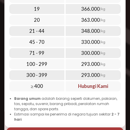
udara premium kami:
Di bawah 1 kg: mulai dari Rp 1.022.000,-
19
366.000
/kg
Di atas 100 kg: mulai dari Rp 293.000,- per kg
Lihat harga lengkap terbaru melalui tabel
20
363.000
/kg
tarif pengiriman yang ada di halaman
Perlu diingat bahwa biaya kirim paket ke
21 - 44
348.000
/kg
Islandia dapat bervariasi tergantung pada
45 - 70
330.000
/kg
berat, dimensi, jenis barang, dan layanan
tambahan yang dipilih. Semakin banyak
71 - 99
300.000
/kg
barang yang Anda kirim sekaligus, semakin
100 - 299
293.000
/kg
ekonomis tarif per kilogramnya. Inilah yang
300 - 399
293.000
menjadikan Repack.id pilihan terbaik untuk
/kg
cara kirim paket murah ke Islandia tanpa
≥ 400
Hubungi Kami
mengorbankan kualitas dan kecepatan.
Barang umum
adalah barang seperti dokumen, pakaian,
Waktu Pengiriman Paket ke Islandia
tas, sepatu, suvenir, barang pribadi, peralatan rumah
yang Dapat Diandalkan
tangga, dan spare parts.
Estimasi sampai ke penerima di negara tujuan sekitar
2 - 7
Salah satu pertanyaan umum seputar
hari
pengiriman ke Islandia adalah “berapa lama