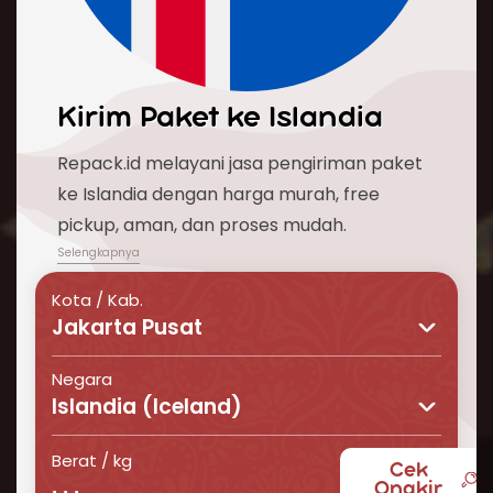
Kirim Paket ke
Islandia
Repack.id melayani jasa pengiriman paket
ke Islandia dengan harga murah, free
pickup, aman, dan proses mudah.
Kota / Kab.
Jakarta Pusat
Negara
Islandia (Iceland)
Berat / kg
Cek
Butuh layanan pengiriman barang ke Islandia
Ongkir