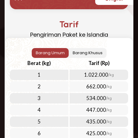
yang cepat, aman, dan terjangkau? Repack.id
hadir sebagai solusi terbaik untuk kebutuhan
pengiriman paket ke Islandia Anda. Dengan
Tarif
pengalaman bertahun-tahun dalam industri
Pengiriman Paket ke Islandia
logistik internasional, kami menawarkan
layanan pengiriman udara yang dapat
diandalkan ke Islandia dan 200+ negara lainnya
Barang Umum
Barang Khusus
di seluruh dunia.
Berat (kg)
Tarif (Rp)
Cara Kirim Paket ke Islandia yang
1
1.022.000
/kg
Mudah dan Efisien
2
662.000
/kg
Kirim paket ke Islandia
kini menjadi lebih mudah
dengan layanan Repack.id. Kami fokus pada
3
534.000
/kg
layanan pengiriman udara berkualitas tinggi
4
447.000
/kg
untuk memenuhi berbagai kebutuhan
pelanggan. Pengiriman udara menjadi pilihan
5
435.000
/kg
ideal untuk:
6
425.000
/kg