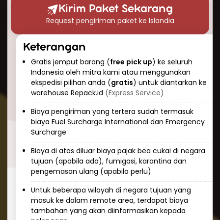
waktu pengiriman paket ke Islandia?” Berikut
Kirim Paket Sekarang
perkiraan waktu pengiriman udara yang dapat
Request pengiriman paket ke Islandia
Anda harapkan:
Pengiriman ekspres: 3-5 hari kerja
Keterangan
Pengiriman standar: 5-7 hari kerja
Gratis jemput barang (
free pick up
) ke seluruh
Keunggulan pengiriman udara adalah
Indonesia oleh mitra kami atau menggunakan
konsistensi dan prediktabilitas. Tim Repack.id
ekspedisi pilihan anda (
gratis
) untuk diantarkan ke
selalu memantau paket Anda selama
warehouse Repack.id
(Express Service)
perjalanan dan memberikan informasi
Biaya pengiriman yang tertera sudah termasuk
pelacakan real-time sehingga Anda dapat
biaya Fuel Surcharge International dan Emergency
mengetahui status pengiriman kapan saja.
Surcharge
Cara Kirim Dokumen ke Islandia
Biaya di atas diluar biaya pajak bea cukai di negara
dengan Aman
tujuan (apabila ada), fumigasi, karantina dan
pengemasan ulang (apabila perlu)
Mengirim dokumen penting ke Islandia
membutuhkan penanganan khusus dan
Untuk beberapa wilayah di negara tujuan yang
masuk ke dalam remote area, terdapat biaya
keamanan tinggi. Repack.id menawarkan
tambahan yang akan diinformasikan kepada
layanan khusus untuk pengiriman dokumen ke