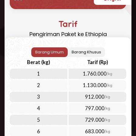
yang cepat, aman, dan terjangkau? Repack.id
hadir sebagai solusi terbaik untuk kebutuhan
pengiriman paket ke Ethiopia Anda. Dengan
Tarif
pengalaman bertahun-tahun dalam industri
Pengiriman Paket ke Ethiopia
logistik internasional, kami menawarkan
layanan pengiriman udara yang dapat
diandalkan ke Ethiopia dan 200+ negara
Barang Umum
Barang Khusus
lainnya di seluruh dunia.
Berat (kg)
Tarif (Rp)
Cara Kirim Paket ke Ethiopia yang
1
1.760.000
/kg
Mudah dan Efisien
2
1.130.000
/kg
Kirim paket ke Ethiopia
kini menjadi lebih
mudah dengan layanan Repack.id. Kami fokus
3
912.000
/kg
pada layanan pengiriman udara berkualitas
4
797.000
/kg
tinggi untuk memenuhi berbagai kebutuhan
pelanggan. Pengiriman udara menjadi pilihan
5
729.000
/kg
ideal untuk:
6
683.000
/kg