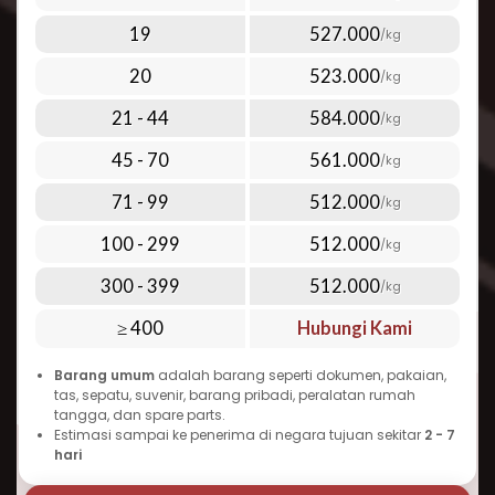
udara premium kami:
Di bawah 1 kg: mulai dari Rp 1.760.000,-
19
527.000
/kg
Di atas 100 kg: mulai dari Rp 512.000,- per kg
Lihat harga lengkap terbaru melalui tabel
20
523.000
/kg
tarif pengiriman yang ada di halaman
Perlu diingat bahwa biaya kirim paket ke
21 - 44
584.000
/kg
Ethiopia dapat bervariasi tergantung pada
45 - 70
561.000
/kg
berat, dimensi, jenis barang, dan layanan
tambahan yang dipilih. Semakin banyak
71 - 99
512.000
/kg
barang yang Anda kirim sekaligus, semakin
100 - 299
512.000
/kg
ekonomis tarif per kilogramnya. Inilah yang
300 - 399
512.000
menjadikan Repack.id pilihan terbaik untuk
/kg
cara kirim paket murah ke Ethiopia tanpa
≥ 400
Hubungi Kami
mengorbankan kualitas dan kecepatan.
Barang umum
adalah barang seperti dokumen, pakaian,
Waktu Pengiriman Paket ke Ethiopia
tas, sepatu, suvenir, barang pribadi, peralatan rumah
yang Dapat Diandalkan
tangga, dan spare parts.
Estimasi sampai ke penerima di negara tujuan sekitar
2 - 7
Salah satu pertanyaan umum seputar
hari
pengiriman ke Ethiopia adalah “berapa lama