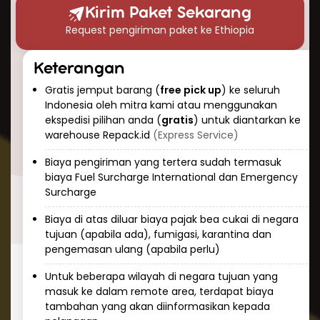
waktu pengiriman paket ke Ethiopia?” Berikut
Kirim Paket Sekarang
perkiraan waktu pengiriman udara yang dapat
Request pengiriman paket ke Ethiopia
Anda harapkan:
Pengiriman ekspres: 3-5 hari kerja
Keterangan
Pengiriman standar: 5-7 hari kerja
Gratis jemput barang (
free pick up
) ke seluruh
Keunggulan pengiriman udara adalah
Indonesia oleh mitra kami atau menggunakan
konsistensi dan prediktabilitas. Tim Repack.id
ekspedisi pilihan anda (
gratis
) untuk diantarkan ke
selalu memantau paket Anda selama
warehouse Repack.id
(Express Service)
perjalanan dan memberikan informasi
Biaya pengiriman yang tertera sudah termasuk
pelacakan real-time sehingga Anda dapat
biaya Fuel Surcharge International dan Emergency
mengetahui status pengiriman kapan saja.
Surcharge
Cara Kirim Dokumen ke Ethiopia
Biaya di atas diluar biaya pajak bea cukai di negara
dengan Aman
tujuan (apabila ada), fumigasi, karantina dan
pengemasan ulang (apabila perlu)
Mengirim dokumen penting ke Ethiopia
membutuhkan penanganan khusus dan
Untuk beberapa wilayah di negara tujuan yang
masuk ke dalam remote area, terdapat biaya
keamanan tinggi. Repack.id menawarkan
tambahan yang akan diinformasikan kepada
layanan khusus untuk pengiriman dokumen ke