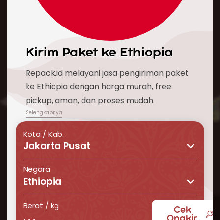
Kirim Paket ke
Ethiopia
Repack.id melayani jasa pengiriman paket
ke Ethiopia dengan harga murah, free
pickup, aman, dan proses mudah.
Kota / Kab.
Jakarta Pusat
Negara
Ethiopia
Berat / kg
Cek
Butuh layanan pengiriman barang ke Ethiopia
Ongkir