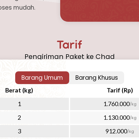
roses mudah.
g ke Chad yang cepat, aman,
ebagai solusi terbaik untuk
Tarif
 Chad Anda. Dengan
 industri logistik
Pengiriman Paket ke Chad
layanan pengiriman udara yang
0+ negara lainnya di seluruh
Barang Umum
Barang Khusus
d yang Mudah dan
Berat (kg)
Tarif (Rp)
1
1.760.000
/kg
 lebih mudah dengan layanan
nan pengiriman udara
2
1.130.000
/kg
hi berbagai kebutuhan
3
912.000
/kg
adi pilihan ideal untuk: