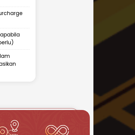
Surcharge
(apabila
erlu)
alam
asikan