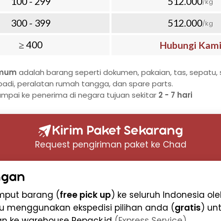
100 - 299
512.000
/kg
etahui status pengiriman
300 - 399
512.000
/kg
Chad dengan Aman
≥ 400
Hubungi Kam
Chad membutuhkan
 tinggi. Repack.id
umum
adalah barang seperti dokumen, pakaian, tas, sepatu, s
uk pengiriman dokumen ke
badi, peralatan rumah tangga, dan spare parts.
ampai ke penerima di negara tujuan sekitar
2 - 7 hari
n air
Kirim Paket Sekarang
khusus dokumen
Request pengiriman paket ke Chad
had meliputi:
ngan
ikat
emput barang (
free pick up
) ke seluruh Indonesia ol
u menggunakan ekspedisi pilihan anda (
gratis
) un
nnya
an ke warehouse Repack.id
(Express Service)