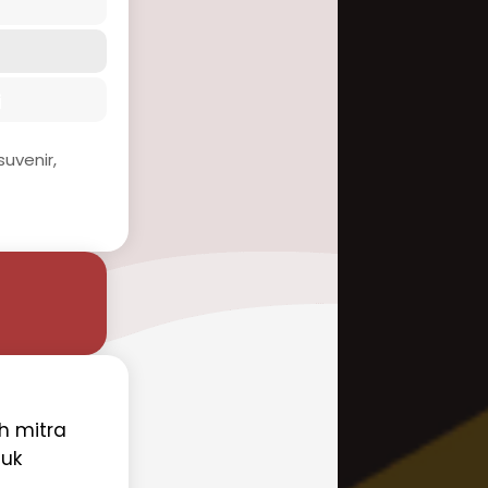
i
uvenir,
eh mitra
tuk