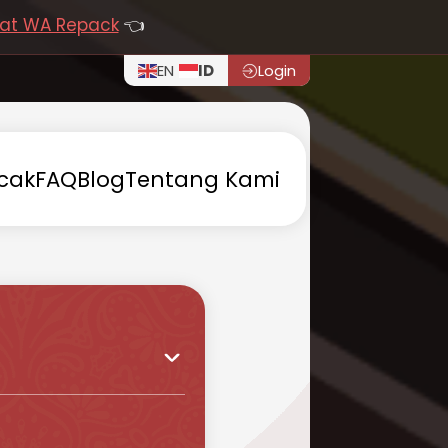
at WA Repack
👈
EN
ID
Login
cak
FAQ
Blog
Tentang
Kami