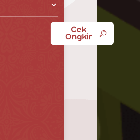
Cek
Ongkir