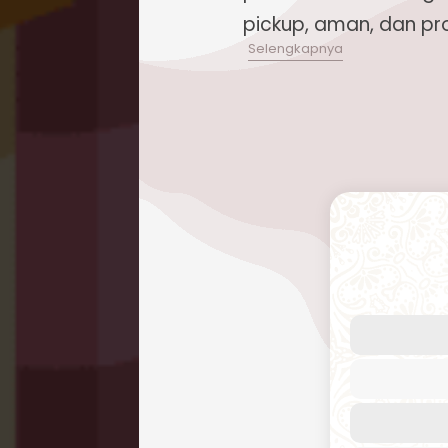
pickup, aman, dan p
Butuh layanan pengiriman baran
dan terjangkau? Repack.id hadir s
kebutuhan pengiriman paket ke
pengalaman bertahun-tahun dalam
internasional, kami menawarkan 
dapat diandalkan ke Chad dan 20
dunia.
Cara Kirim Paket ke Cha
Efisien
Kirim paket ke Chad
kini menjadi
Repack.id. Kami fokus pada laya
berkualitas tinggi untuk memenu
pelanggan. Pengiriman udara menj