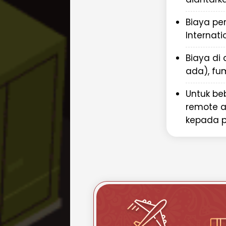
Repack.id memahami pentingny
waktu dalam pengiriman dokumen
Biaya pe
menawarkan layanan premium u
Internat
Anda sampai dengan selamat da
Mengapa Memilih Repack.
Biaya di 
ada), fu
Barang ke Chad?
Sebagai penyedia jasa pengirima
Untuk be
Repack.id menawarkan berbagai 
remote a
Fokus pada pengiriman uda
kepada 
pengiriman cepat dan efisien
Jaringan global
- Menjangka
lainnya dengan reliable
Pengalaman luas
- Bertahun
internasional
Layanan lengkap
- Dari pen
pengurusan bea cukai
Tarif kompetitif
- Harga terba
pengiriman udara
Pelacakan mudah
- Pantau 