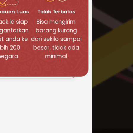
kauan Luas
Tidak Terbatas
ck.id siap
Bisa mengirim
gantarkan
barang kurang
et anda ke
dari sekilo sampai
ebih 200
besar, tidak ada
negara
minimal