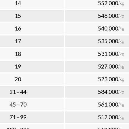
14
552.000
/kg
paket ke Chad dapat bervariasi
jenis barang, dan layanan
15
546.000
/kg
banyak barang yang Anda kirim
16
540.000
/kg
 per kilogramnya. Inilah yang
aik untuk cara kirim paket
17
535.000
/kg
kan kualitas dan kecepatan.
ke Chad yang Dapat
18
531.000
/kg
19
527.000
/kg
putar pengiriman ke Chad
20
523.000
riman paket ke Chad?” Berikut
/kg
ra yang dapat Anda harapkan:
21 - 44
584.000
/kg
rja
rja
45 - 70
561.000
/kg
lah konsistensi dan
selalu memantau paket Anda
71 - 99
512.000
/kg
an informasi pelacakan real-