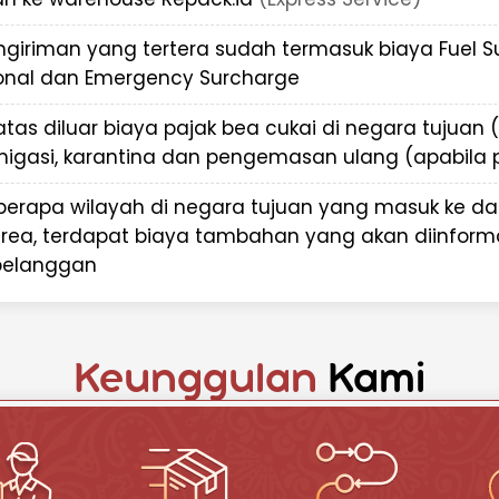
a keamanan dan ketepatan
 ke Chad, karena itu kami
ngiriman yang tertera sudah termasuk biaya Fuel 
ntuk memastikan dokumen
ional dan Emergency Surcharge
n tepat waktu.
id untuk Pengiriman
atas diluar biaya pajak bea cukai di negara tujuan 
migasi, karantina dan pengemasan ulang (apabila p
n internasional terpercaya,
berapa wilayah di negara tujuan yang masuk ke d
keunggulan:
rea, terdapat biaya tambahan yang akan diinform
ra
- Spesialisasi dalam
pelanggan
u Chad dan 200+ negara
-tahun melayani pengiriman
Keunggulan
Kami
gambilan barang hingga
ik untuk semua jenis
paket Anda secara real-time