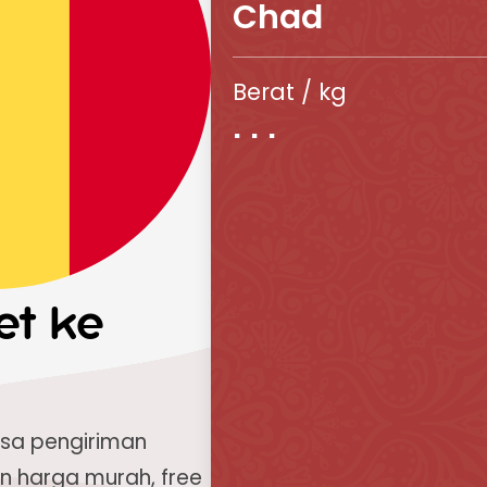
Chad
Berat / kg
et ke
asa pengiriman
n harga murah, free