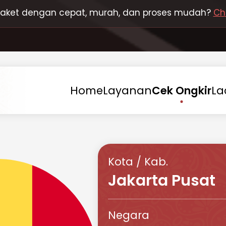
 paket dengan cepat, murah, dan proses mudah?
Ch
Home
Layanan
Cek
Ongkir
La
Kota / Kab.
Jakarta Pusat
Negara