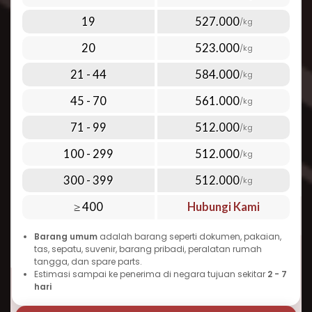
yang dipilih. Semakin banyak barang yang
19
527.000
/kg
Anda kirim sekaligus, semakin ekonomis tarif
20
523.000
/kg
per kilogramnya. Inilah yang menjadikan
Repack.id pilihan terbaik untuk cara kirim paket
21 - 44
584.000
/kg
murah ke Benin tanpa mengorbankan kualitas
45 - 70
561.000
/kg
dan kecepatan.
71 - 99
512.000
Waktu Pengiriman Paket ke Benin
/kg
yang Dapat Diandalkan
100 - 299
512.000
/kg
Salah satu pertanyaan umum seputar
300 - 399
512.000
/kg
pengiriman ke Benin adalah “berapa lama
≥ 400
Hubungi Kami
waktu pengiriman paket ke Benin?” Berikut
perkiraan waktu pengiriman udara yang dapat
Barang umum
adalah barang seperti dokumen, pakaian,
Anda harapkan:
tas, sepatu, suvenir, barang pribadi, peralatan rumah
tangga, dan spare parts.
Pengiriman ekspres: 3-5 hari kerja
Estimasi sampai ke penerima di negara tujuan sekitar
2 - 7
Pengiriman standar: 5-7 hari kerja
hari
Keunggulan pengiriman udara adalah