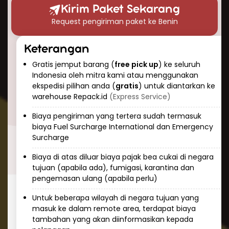
konsistensi dan prediktabilitas. Tim Repack.id
Kirim Paket Sekarang
selalu memantau paket Anda selama
Request pengiriman paket ke Benin
perjalanan dan memberikan informasi
pelacakan real-time sehingga Anda dapat
Keterangan
mengetahui status pengiriman kapan saja.
Gratis jemput barang (
free pick up
) ke seluruh
Cara Kirim Dokumen ke Benin
Indonesia oleh mitra kami atau menggunakan
dengan Aman
ekspedisi pilihan anda (
gratis
) untuk diantarkan ke
warehouse Repack.id
(Express Service)
Mengirim dokumen penting ke Benin
membutuhkan penanganan khusus dan
Biaya pengiriman yang tertera sudah termasuk
biaya Fuel Surcharge International dan Emergency
keamanan tinggi. Repack.id menawarkan
Surcharge
layanan khusus untuk pengiriman dokumen ke
Benin dengan:
Biaya di atas diluar biaya pajak bea cukai di negara
tujuan (apabila ada), fumigasi, karantina dan
Kemasan yang aman dan tahan air
Prioritas penanganan
pengemasan ulang (apabila perlu)
Pelacakan real-time
Asuransi dokumen
Untuk beberapa wilayah di negara tujuan yang
Layanan pengiriman express khusus
masuk ke dalam remote area, terdapat biaya
dokumen
tambahan yang akan diinformasikan kepada
Dokumen yang sering dikirim ke Benin meliputi: