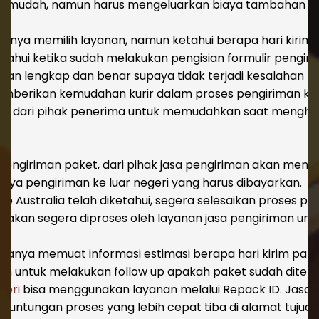
bih mudah, namun harus mengeluarkan biaya tambahan a
anya memilih layanan, namun ketahui berapa hari kirim p
etahui ketika sudah melakukan pengisian formulir pengiri
ngan lengkap dan benar supaya tidak terjadi kesalahan p
memberikan kemudahan kurir dalam proses pengiriman ke 
pon dari pihak penerima untuk memudahkan saat menghub
 pengiriman paket, dari pihak jasa pengiriman akan meni
iaya pengiriman ke luar negeri yang harus dibayarkan.
ke Australia telah diketahui, segera selesaikan proses 
a akan segera diproses oleh layanan jasa pengiriman untuk
sanya memuat informasi estimasi berapa hari kirim paket
an untuk melakukan follow up apakah paket sudah diteri
geri
bisa menggunakan layanan melalui Repack ID. Jasa p
euntungan proses yang lebih cepat tiba di alamat tujuan