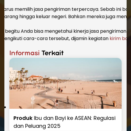
rus memilih jasa pengiriman terpercaya. Sebab ini bagia
n barang hingga keluar negeri. Bahkan mereka juga men
gan begitu Anda bisa mengetahui kinerja jasa pengiriman
mengikuti cara-cara tersebut, dijamin kegiatan
kirim bar
Informasi
Terkait
Produk
Ibu dan Bayi ke ASEAN: Regulasi
dan Peluang 2025