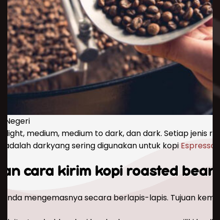
r Negeri
i light, medium, medium to dark, dan dark. Setiap jenis
ra adalah darkyang sering digunakan untuk kopi
Espresso
.
dan cara kirim kopi roasted bean 
ka Anda mengemasnya secara berlapis-lapis. Tujuan kemas