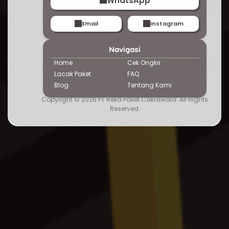
WhatsApp
Email
Instagram
Navigasi
Home
Cek Ongkir
Lacak Paket
FAQ
Blog
Tentang
Kami
Copyright © 2026 PT Reka Paket Cakrawala. All Rights
Reserved.