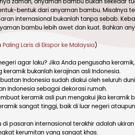
nya zaman, anyaman bambu bukan sekedar tudu
bentuk-bentuk dari anyaman bambu. Misalnya tem
aran internasional bukanlah tanpa sebab. Keb
nyaman bambu lebih awet dan kuat. Bahkan an
 Paling Laris di Ekspor ke Malaysia
)
r negeri agar laku? Jika Anda pengusaha kerami
keramik bukanlah kerajinan asli Indonesia.
k buatan Indonesia sudah diakui oleh seluruh d
n Indonesia sebagai dekorasi rumah.
mbuat keramik asli pun mengakui jika keramik 
amik sangat tinggi, baik di luar negeri ataupu
 di pasaran internasional terakhir adalah ukiran 
ingkat kerumitan yang sangat khas.