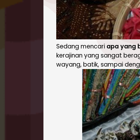
Sedang mencari
apa yang bi
kerajinan yang sangat berag
wayang, batik, sampai deng