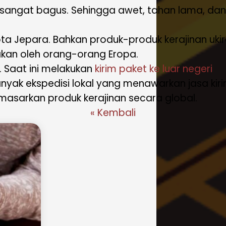
ng sangat bagus. Sehingga awet, tahan lama, dan
ota Jepara. Bahkan produk-produk kerajinan uki
akan oleh orang-orang Eropa.
. Saat ini melakukan
kirim paket ke luar negeri
nyak ekspedisi lokal yang menawarkan jasa kir
emasarkan produk kerajinan secara global.
« Kembali