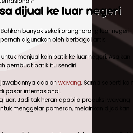
ternasional?
a dijual ke luar negeri
l. Bahkan banyak sekali orang-orang luar negeri
 pernah digunakan oleh berbagai artis
tuk menjual kain batik ke luar negeri. Asalkan
pembuat batik itu sendiri.
aka jawabannya adalah
wayang
. Sama seperti kai
i pasar internasional.
g luar. Jadi tak heran apabila produksi wayang
ntuk menggelar pameran, melainkan dijadikan