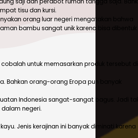
ng saji dan perabot rumah tangga saja. Bah
pat tisu dan kursi.
anyakan orang luar negeri mengatakan bahwa
yaman bambu sangat unik karena bisa dibentuk
k, cobalah untuk memasarkan produk tersebut di
unia. Bahkan orang-orang Eropa pun banyak
buatan Indonesia sangat-sangat bagus. Jadi ta
n dalam negeri.
kayu. Jenis kerajinan ini banyak diminati karena