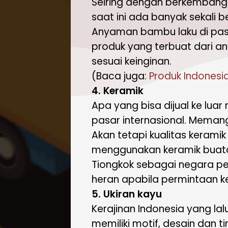
Seiring dengan berkembang
saat ini ada banyak sekali 
Anyaman bambu laku di pas
produk yang terbuat dari a
sesuai keinginan.
(Baca juga:
Produk Indonesia
4. Keramik
Apa yang bisa dijual ke lua
pasar internasional. Memang 
Akan tetapi kualitas kerami
menggunakan keramik buata
Tiongkok sebagai negara pe
heran apabila permintaan ker
5. Ukiran kayu
Kerajinan Indonesia yang lalu
memiliki motif, desain dan t