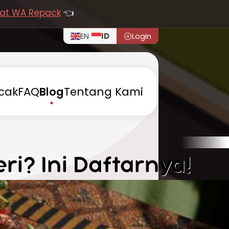
at WA Repack
👈
EN
ID
Login
cak
FAQ
Blog
Tentang
Kami
ri? Ini Daftarnya!