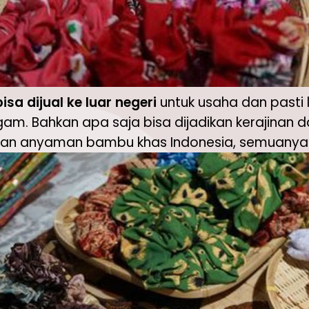
sa dijual ke luar negeri
untuk usaha dan pasti l
am. Bahkan apa saja bisa dijadikan kerajinan da
an anyaman bambu khas Indonesia, semuanya bis