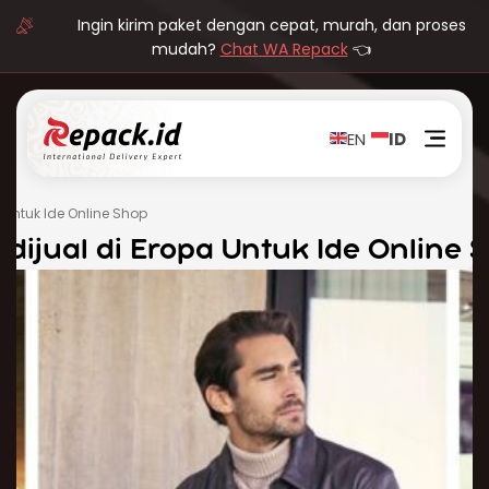
Ingin kirim paket dengan cepat, murah, dan proses
mudah?
Chat WA Repack
👈
EN
ID
 Untuk Ide Online Shop
dijual di Eropa Untuk Ide Online 