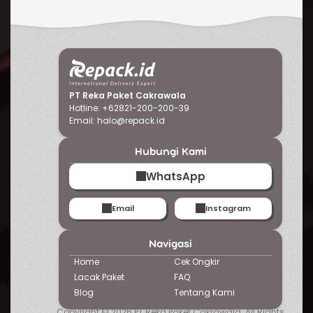
PT Reka Paket Cakrawala
Hotline: +62821-200-200-39
Email:
halo@repack.id
Hubungi Kami
WhatsApp
Email
Instagram
Navigasi
Home
Cek Ongkir
Lacak Paket
FAQ
Blog
Tentang
Kami
Copyright © 2026 PT Reka Paket Cakrawala. All Rights