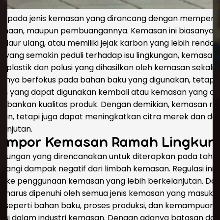
k pada jenis kemasan yang dirancang dengan mempert
ggunaan, maupun pembuangannya. Kemasan ini biasanya 
didaur ulang, atau memiliki jejak karbon yang lebih ren
l yang semakin peduli terhadap isu lingkungan, kemasan
 plastik dan polusi yang dihasilkan oleh kemasan sekali p
anya berfokus pada bahan baku yang digunakan, tetapi 
asan yang dapat digunakan kembali atau kemasan yang d
bankan kualitas produk. Dengan demikian, kemasan ra
an, tetapi juga dapat meningkatkan citra merek dan da
lanjutan.
i Impor Kemasan Ramah Lingkun
ngkungan yang direncanakan untuk diterapkan pada tah
angi dampak negatif dari limbah kemasan. Regulasi ini
ih ke penggunaan kemasan yang lebih berkelanjutan. Dala
 harus dipenuhi oleh semua jenis kemasan yang masuk k
seperti bahan baku, proses produksi, dan kemampuan dau
si dalam industri kemasan. Dengan adanya batasan dan 