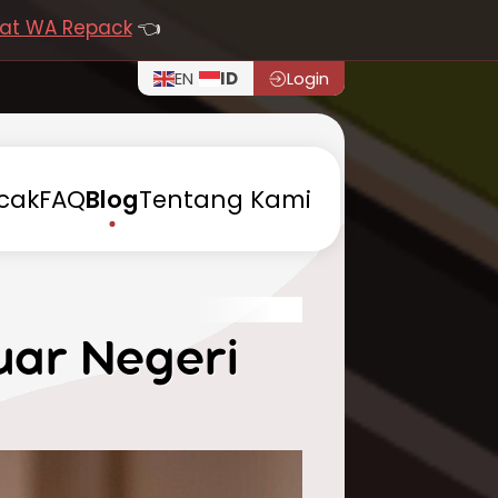
at WA Repack
👈
EN
ID
Login
cak
FAQ
Blog
Tentang
Kami
uar Negeri